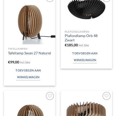
Toevoegen
Toevoegen
aan
aan
verlanglijst
verlanglijst
PLAFONDLAMPEN
Plafondlamp Orb 48
Zwart
€
185,00
incl. btw
TAFELLAMPEN
Tafellamp Swan 27 Naturel
TOEVOEGEN AAN
WINKELWAGEN
€
99,00
incl. btw
TOEVOEGEN AAN
WINKELWAGEN
Toevoegen
Toevoegen
aan
aan
verlanglijst
verlanglijst