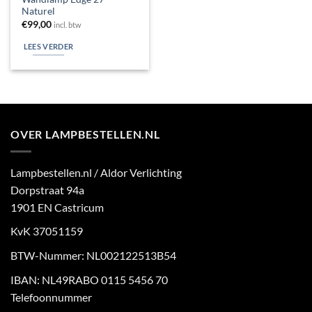
Naturel
€
99,00
incl. btw
LEES VERDER
OVER LAMPBESTELLEN.NL
Lampbestellen.nl / Aldor Verlichting
Dorpstraat 94a
1901 EN Castricum
KvK 37051159
BTW-Nummer: NL002122513B54
IBAN: NL49RABO 0115 5456 70
Telefoonnummer