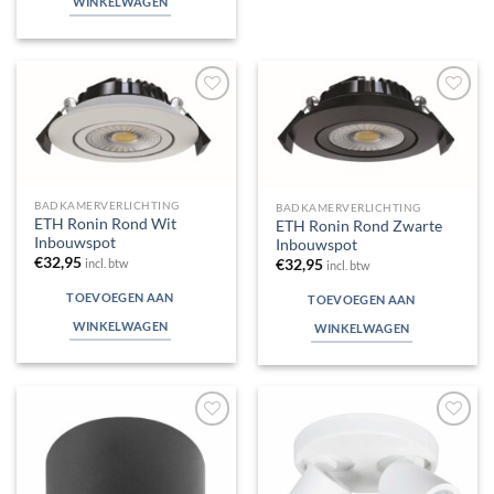
WINKELWAGEN
Toevoegen
Toevoegen
aan
aan
verlanglijst
verlanglijst
BADKAMERVERLICHTING
BADKAMERVERLICHTING
ETH Ronin Rond Wit
ETH Ronin Rond Zwarte
Inbouwspot
Inbouwspot
€
32,95
€
32,95
incl. btw
incl. btw
TOEVOEGEN AAN
TOEVOEGEN AAN
WINKELWAGEN
WINKELWAGEN
Toevoegen
Toevoegen
aan
aan
verlanglijst
verlanglijst