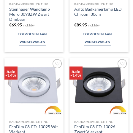
BADKAMERVERLICHTING
BADKAMERVERLICHTING
Steinhauer Wandlamp
Aalto Badkamerlamp LED
Muro 3098ZW Zwart
Chroom 30cm
Dimbaar
€
69,95
€
89,95
incl. btw
incl. btw
TOEVOEGEN AAN
TOEVOEGEN AAN
WINKELWAGEN
WINKELWAGEN
Sale
Sale
Toevoegen
Toevoegen
-14%
-14%
aan
aan
verlanglijst
verlanglijst
BADKAMERVERLICHTING
BADKAMERVERLICHTING
EcoDim 08-ED-10025 Wit
EcoDim 08-ED-10026
Vierkant
Zwart Vierkant