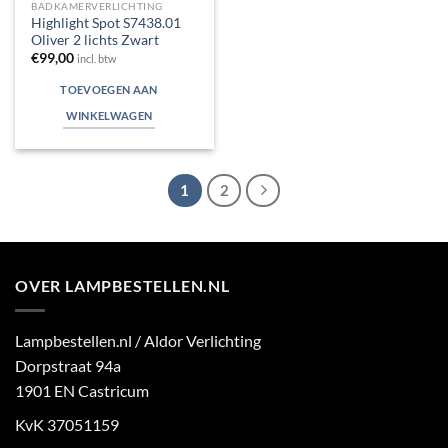
BADKAMERVERLICHTING
Highlight Spot S7438.01
Oliver 2 lichts Zwart
€
99,00
incl. btw
TOEVOEGEN AAN
WINKELWAGEN
1
2
OVER LAMPBESTELLEN.NL
Lampbestellen.nl / Aldor Verlichting
Dorpstraat 94a
1901 EN Castricum
KvK 37051159