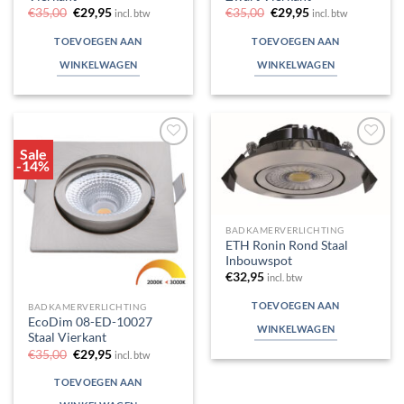
Oorspronkelijke
Huidige
Oorspronkelijke
Huidige
€
35,00
€
29,95
€
35,00
€
29,95
incl. btw
incl. btw
prijs
prijs
prijs
prijs
was:
is:
was:
is:
TOEVOEGEN AAN
TOEVOEGEN AAN
€35,00.
€29,95.
€35,00.
€29,95.
WINKELWAGEN
WINKELWAGEN
Sale
Toevoegen
Toevoegen
-14%
aan
aan
verlanglijst
verlanglijst
BADKAMERVERLICHTING
ETH Ronin Rond Staal
Inbouwspot
€
32,95
incl. btw
TOEVOEGEN AAN
BADKAMERVERLICHTING
EcoDim 08-ED-10027
WINKELWAGEN
Staal Vierkant
Oorspronkelijke
Huidige
€
35,00
€
29,95
incl. btw
prijs
prijs
was:
is:
TOEVOEGEN AAN
€35,00.
€29,95.