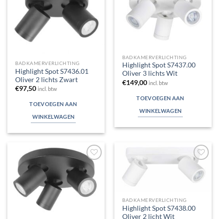
aan
aan
verlanglijst
verlanglijst
BADKAMERVERLICHTING
BADKAMERVERLICHTING
Highlight Spot S7437.00
Highlight Spot S7436.01
Oliver 3 lichts Wit
Oliver 2 lichts Zwart
€
149,00
incl. btw
€
97,50
incl. btw
TOEVOEGEN AAN
TOEVOEGEN AAN
WINKELWAGEN
WINKELWAGEN
Toevoegen
Toevoegen
aan
aan
verlanglijst
verlanglijst
BADKAMERVERLICHTING
Highlight Spot S7438.00
Oliver 2 licht Wit