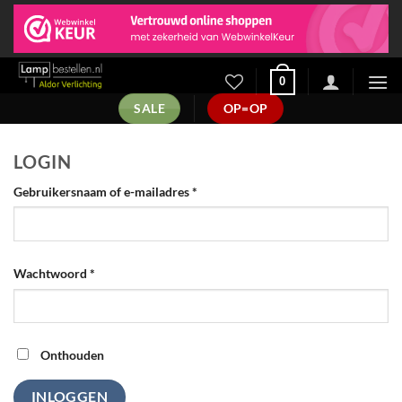
Ga
naar
inhoud
0
SALE
OP=OP
LOGIN
Vereist
Gebruikersnaam of e-mailadres
*
Vereist
Wachtwoord
*
Onthouden
INLOGGEN