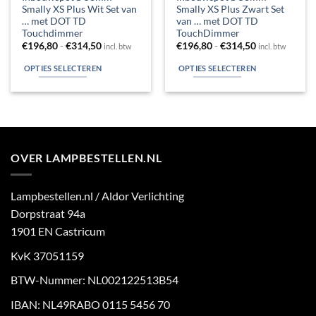
Smally XS Plus Wit Set van
Smally XS Plus Zwart Set
… met DOT TD
van … met DOT TD
Touchdimmer
TouchDimmer
Prijsklasse:
Prijsklasse:
€
196,80
-
€
314,50
€
196,80
-
€
314,50
incl. btw
incl. btw
€196,80
€196,80
tot
tot
OPTIES SELECTEREN
OPTIES SELECTEREN
€314,50
€314,50
Dit
Dit
product
product
heeft
heeft
meerdere
meerdere
variaties.
variaties.
OVER LAMPBESTELLEN.NL
Deze
Deze
optie
optie
kan
kan
Lampbestellen.nl / Aldor Verlichting
gekozen
gekozen
Dorpstraat 94a
worden
worden
1901 EN Castricum
op
op
de
de
KvK 37051159
productpagina
productpagina
BTW-Nummer: NL002122513B54
IBAN: NL49RABO 0115 5456 70