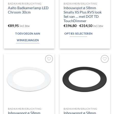
BADKAMERVERLICHTING
BADKAMERVERLICHTING
Aalto Badkamerlamp LED
Inbouwspot ø 58mm
Chroom 30cm
Smally XS Plus RVS look
Set van … met DOT TD
TouchDimmer
Prijsklasse:
€
89,95
€
196,80
-
€
314,50
incl. btw
incl. btw
€196,80
tot
TOEVOEGEN AAN
OPTIES SELECTEREN
€314,50
WINKELWAGEN
Dit
product
heeft
meerdere
Toevoegen
Toevoegen
variaties.
aan
aan
Deze
verlanglijst
verlanglijst
optie
kan
gekozen
worden
op
de
BADKAMERVERLICHTING
BADKAMERVERLICHTING
productpagina
Inbouwspot ø 58mm
Inbouwspot ø 58mm