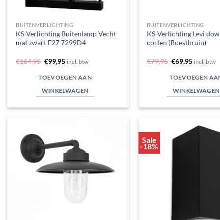
BUITENVERLICHTING
BUITENVERLICHTING
KS-Verlichting Buitenlamp Vecht
KS-Verlichting Levi dow
mat zwart E27 7299D4
corten (Roestbruin)
Oorspronkelijke
Huidige
Oorspronkelijk
Huidige
€
164,95
€
99,95
€
79,95
€
69,95
incl. btw
incl. btw
prijs
prijs
prijs
prijs
was:
is:
was:
is:
TOEVOEGEN AAN
TOEVOEGEN AA
€164,95.
€99,95.
€79,95.
€69,95.
WINKELWAGEN
WINKELWAGEN
Sale
Toevoegen
-18%
aan
verlanglijst