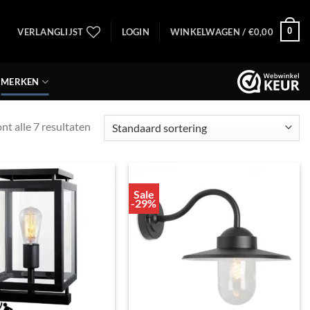
0
VERLANGLIJST
LOGIN
WINKELWAGEN /
€
0,00
MERKEN
nt alle 7 resultaten
Sale
Toevoegen
Toevoegen
-29%
aan
aan
verlanglijst
verlanglijst