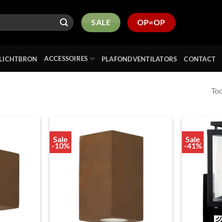
SALE
OP=OP
ACCESSOIRES
LICHTBRON
PLAFONDVENTILATORS
CONTACT
Too
Sale
Sale
Toevoegen
Toevoegen
-10%
-41%
aan
aan
verlanglijst
verlanglijst