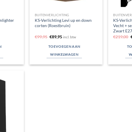
BUITENVERLICHTING
BUITENVER
nlighter
KS-Verlichting Levi up en down
KS-Verlic
corten (Roestbruin)
Vecht + s
Zwart E2
e
Oorspronkelijke
Huidige
€
99,95
€
89,95
€
219,00
incl. btw
prijs
prijs
p
was:
is:
N
TOEVOEGEN AAN
TO
€99,95.
€89,95.
WINKELWAGEN
W
Toevoegen
aan
verlanglijst