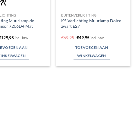
LICHTING
BUITENVERLICHTING
hting Muurlamp de
KS-Verlichting Muurlamp Dolce
ensor 7206D4 Mat
zwart E27
7
Oorspronkelijke
Huidige
Oorspronkelijke
Huidige
€
129,95
€
69,95
€
49,95
incl. btw
incl. btw
rijs
prijs
prijs
prijs
was:
is:
was:
is:
EVOEGEN AAN
TOEVOEGEN AAN
€219,00.
€129,95.
€69,95.
€49,95.
INKELWAGEN
WINKELWAGEN