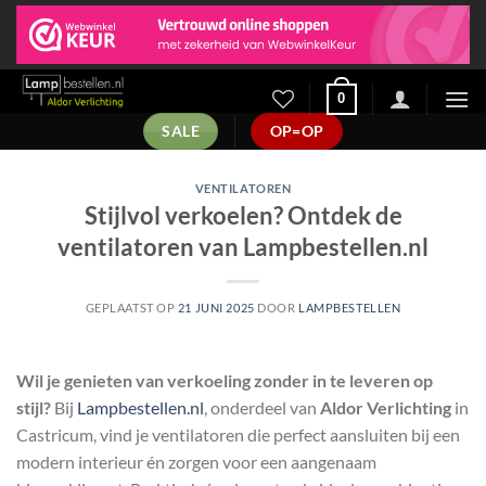
Ga
naar
inhoud
0
SALE
OP=OP
VENTILATOREN
Stijlvol verkoelen? Ontdek de
ventilatoren van Lampbestellen.nl
GEPLAATST OP
21 JUNI 2025
DOOR
LAMPBESTELLEN
Wil je genieten van verkoeling zonder in te leveren op
stijl?
Bij
Lampbestellen.nl
, onderdeel van
Aldor Verlichting
in
Castricum, vind je ventilatoren die perfect aansluiten bij een
modern interieur én zorgen voor een aangenaam