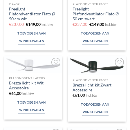
OP=OP
PLAFONDVENTILATORS
Freelight
Freelight
Plafondventilator Fiato Ø
Plafondventilator Fiato Ø
50 cm wit
50 cm zwart
Oorspronkelijke
Huidige
Oorspronkelijke
Huidige
€
237,00
€
149,00
€
237,00
€
149,00
incl. btw
incl. btw
prijs
prijs
prijs
prijs
was:
is:
was:
is:
TOEVOEGEN AAN
TOEVOEGEN AAN
€237,00.
€149,00.
€237,00.
€149,00.
WINKELWAGEN
WINKELWAGEN
Toevoegen
Toevoegen
aan
aan
PLAFONDVENTILATORS
verlanglijst
verlanglijst
PLAFONDVENTILATORS
Brezza licht-kit Wit
Brezza licht-kit Zwart
Accessoire
Accessoire
€
61,00
incl. btw
€
61,00
incl. btw
TOEVOEGEN AAN
TOEVOEGEN AAN
WINKELWAGEN
WINKELWAGEN