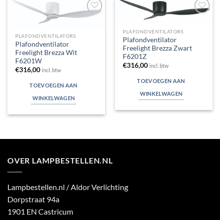
Toevoegen
Toevoegen
aan
aan
PLAFONDVENTILATORS
verlanglijst
verlanglijst
PLAFONDVENTILATORS
Plafondventilator
Plafondventilator
Freelight Brezza Zwart
Freelight Brezza Wit
F6201Z
F6201W
€
316,00
incl. btw
€
316,00
incl. btw
TOEVOEGEN AAN
TOEVOEGEN AAN
WINKELWAGEN
WINKELWAGEN
OVER LAMPBESTELLEN.NL
Lampbestellen.nl / Aldor Verlichting
Dorpstraat 94a
1901 EN Castricum