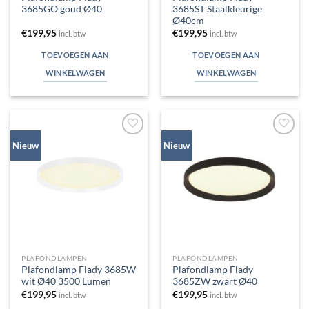
3685GO goud Ø40
3685ST Staalkleurige
Ø40cm
€
199,95
€
199,95
incl. btw
incl. btw
TOEVOEGEN AAN
TOEVOEGEN AAN
WINKELWAGEN
WINKELWAGEN
Toevoegen
Toevoegen
Nieuw
Nieuw
aan
aan
verlanglijst
verlanglijst
PLAFONDLAMPEN
PLAFONDLAMPEN
Plafondlamp Flady 3685W
Plafondlamp Flady
wit Ø40 3500 Lumen
3685ZW zwart Ø40
€
199,95
€
199,95
incl. btw
incl. btw