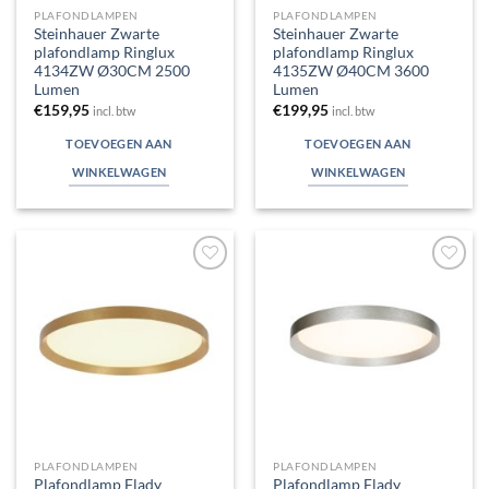
PLAFONDLAMPEN
PLAFONDLAMPEN
Steinhauer Zwarte
Steinhauer Zwarte
plafondlamp Ringlux
plafondlamp Ringlux
4134ZW Ø30CM 2500
4135ZW Ø40CM 3600
Lumen
Lumen
€
159,95
€
199,95
incl. btw
incl. btw
TOEVOEGEN AAN
TOEVOEGEN AAN
WINKELWAGEN
WINKELWAGEN
Toevoegen
Toevoegen
aan
aan
verlanglijst
verlanglijst
PLAFONDLAMPEN
PLAFONDLAMPEN
Plafondlamp Flady
Plafondlamp Flady