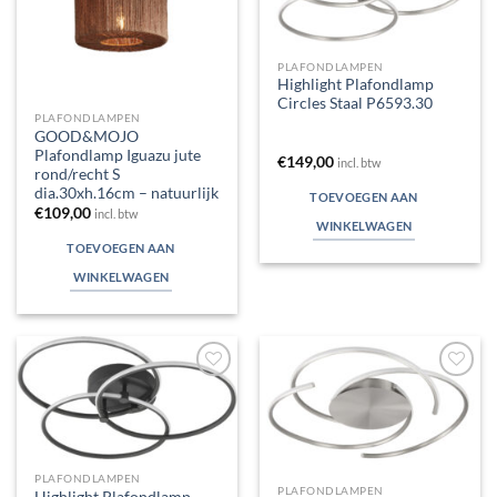
verlanglijst
verlanglijst
PLAFONDLAMPEN
Highlight Plafondlamp
Circles Staal P6593.30
PLAFONDLAMPEN
GOOD&MOJO
Plafondlamp Iguazu jute
€
149,00
incl. btw
rond/recht S
dia.30xh.16cm – natuurlijk
TOEVOEGEN AAN
€
109,00
incl. btw
WINKELWAGEN
TOEVOEGEN AAN
WINKELWAGEN
Toevoegen
Toevoegen
aan
aan
verlanglijst
verlanglijst
PLAFONDLAMPEN
PLAFONDLAMPEN
Highlight Plafondlamp