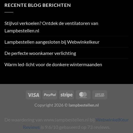
RECENTE BLOG BERICHTEN
Stijlvol verkoelen? Ontdek de ventilatoren van
Lampbestellen.nl
Lampbestellen aangesloten bij Webwinkelkeur
De perfecte woonkamer verlichting
Warm led-licht voor de donkere wintermaanden
Visa
PayPal
Stripe
MasterCard
Cash
On
Copyright 2026 ©
lampbestellen.nl
Delivery
De waardering van www.lampbestellen.nl bij
WebwinkelKeur
Reviews
is 9.6/10 gebaseerd op 73 reviews.