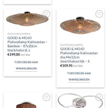
Toevoegen
Toevoegen
aan
aan
verlanglijst
verlanglijst
PLAFONDLAMPEN
GOOD & MOJO
Plafondlamp Kalimantan –
PLAFONDLAMPEN
Bamboe – 87x20cm
GOOD & MOJO
black/natural, L
Plafondlamp Kalimantan
€
199,00
incl. btw
dia.44x12cm
zwart/natuurlijk – S
TOEVOEGEN AAN
€
109,95
incl. btw
WINKELWAGEN
TOEVOEGEN AAN
WINKELWAGEN
Toevoegen
Toevoegen
aan
aan