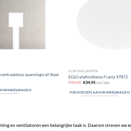
PLAFONDLAMPEN
centraaldoos spanningsrail Staal
EGLO plafondlamp Frania 97872
Oorspronkelijke
Huidige
€
45,00
€
34,95
incl. btw
prijs
prijs
was:
is:
N WINKELWAGEN
TOEVOEGEN AAN WINKELWAGEN
€45,00.
€34,95.
chting en ventilatoren een belangrijke taak is. Daarom streven we 