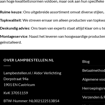
aan hoge kwaliteitsnormen voldoen, maar ook aan hun specifieke 
Ruime keuze
: Ons uitgebreide assortiment omvat diverse stijlen, 
Topkwaliteit
: We streven ernaar om alleen producten van topkwa
Deskundig advies
: Ons team van experts staat altijd klaar om u 
Montageservice
: Naast het leveren van hoogwaardige producten
geïnstalleerd.
OVER LAMPBESTELLEN.NL
Blog
Betaalmetho
Lampbestellen.nl / Aldor Verlichting
Dorpstraat 94a
Algemene vo
1901 EN Castricum
Herroepingsr
KvK 37051159
Verzenden & 
BTW-Nummer: NL002122513B54