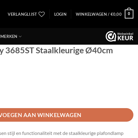
0
VERLANGLIJST
LOGIN
WINKELWAGEN /
€
0,00
MERKEN
dy 3685ST Staalkleurige Ø40cm
Staalkleurige Ø40cm aantal
VOEGEN AAN WINKELWAGEN
en stijl en functionaliteit met de staalkleurige plafondlamp