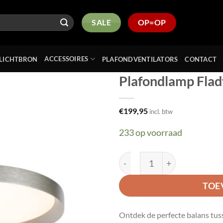
SALE
OP=OP
ACCESSOIRES
LICHTBRON
PLAFONDVENTILATORS
CONTACT
Plafondlamp Fla
Toevoegen
€
199,95
incl. btw
aan
verlanglijst
233 op voorraad
Plafondlamp Flady 3685ST 
TOE
Ontdek de perfecte balans tuss