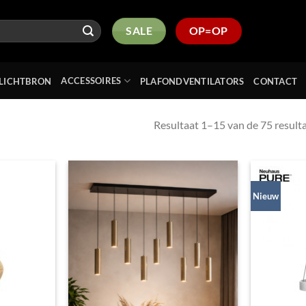
SALE
OP=OP
ACCESSOIRES
LICHTBRON
PLAFONDVENTILATORS
CONTACT
Resultaat 1–15 van de 75 resul
Nieuw
Toevoegen
Toevoegen
aan
aan
verlanglijst
verlanglijst