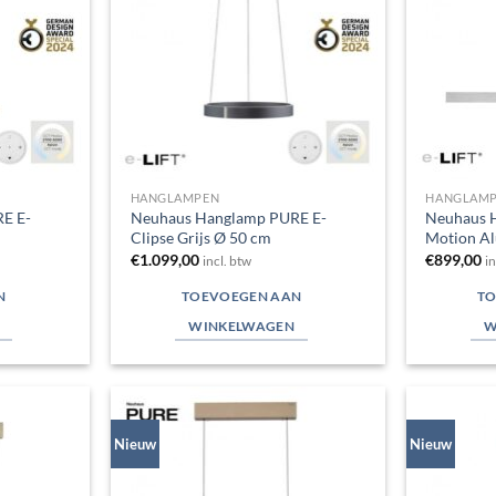
HANGLAMPEN
HANGLAM
E E-
Neuhaus Hanglamp PURE E-
Neuhaus 
Clipse Grijs Ø 50 cm
Motion A
€
1.099,00
€
899,00
incl. btw
i
N
TOEVOEGEN AAN
TO
WINKELWAGEN
W
Nieuw
Nieuw
Toevoegen
Toevoegen
aan
aan
verlanglijst
verlanglijst