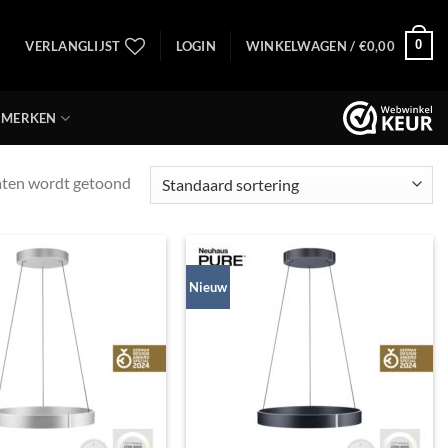
0
VERLANGLIJST
LOGIN
WINKELWAGEN /
€
0,00
MERKEN
taten wordt getoond
Nieuw
Toevoegen
Toevoegen
aan
aan
verlanglijst
verlanglijst