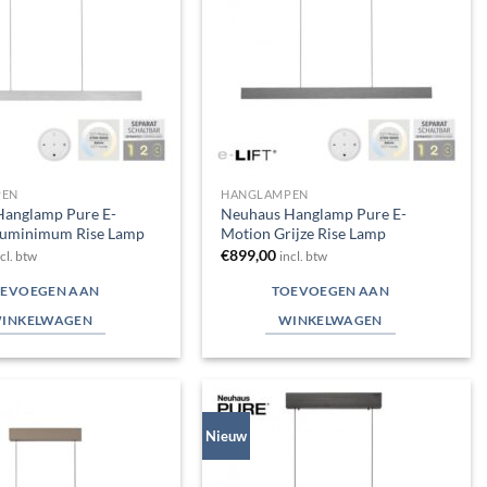
PEN
HANGLAMPEN
Hanglamp Pure E-
Neuhaus Hanglamp Pure E-
luminimum Rise Lamp
Motion Grijze Rise Lamp
€
899,00
ncl. btw
incl. btw
EVOEGEN AAN
TOEVOEGEN AAN
INKELWAGEN
WINKELWAGEN
Nieuw
Toevoegen
Toevoegen
aan
aan
verlanglijst
verlanglijst