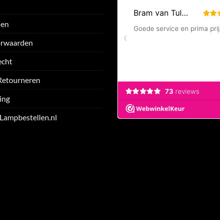
den
orwaarden
echt
Retourneren
ing
 Lampbestellen.nl