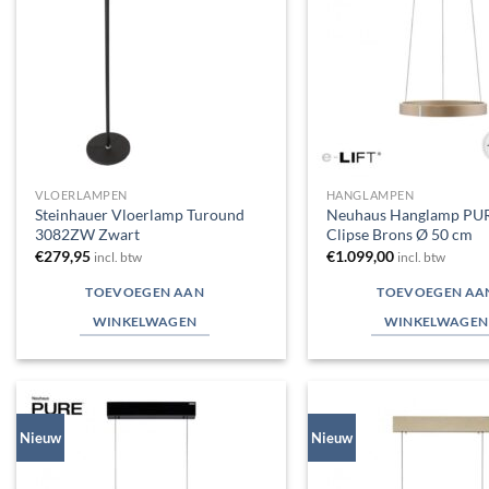
VLOERLAMPEN
HANGLAMPEN
Steinhauer Vloerlamp Turound
Neuhaus Hanglamp PUR
3082ZW Zwart
Clipse Brons Ø 50 cm
€
279,95
€
1.099,00
incl. btw
incl. btw
TOEVOEGEN AAN
TOEVOEGEN AA
WINKELWAGEN
WINKELWAGEN
Nieuw
Nieuw
Toevoegen
aan
verlanglijst