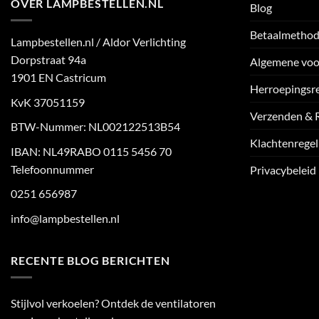
OVER LAMPBESTELLEN.NL
Blog
Betaalmetho
Lampbestellen.nl / Aldor Verlichting
Dorpstraat 94a
Algemene vo
1901 EN Castricum
Herroepingsr
KvK 37051159
Verzenden & 
BTW-Nummer: NL002122513B54
Klachtenregel
IBAN: NL49RABO 0115 5456 70
Telefoonnummer
Privacybeleid
0251 656987
info@lampbestellen.nl
RECENTE BLOG BERICHTEN
Stijlvol verkoelen? Ontdek de ventilatoren