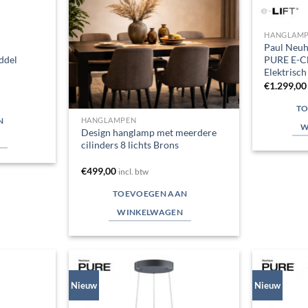
HANGLAM
Paul Neu
ddel
PURE E-C
Elektrisch
€
1.299,00
TO
HANGLAMPEN
N
W
Design hanglamp met meerdere
cilinders 8 lichts Brons
€
499,00
incl. btw
TOEVOEGEN AAN
WINKELWAGEN
Nieuw
Nieuw
Toevoegen
Toevoegen
aan
aan
verlanglijst
verlanglijst