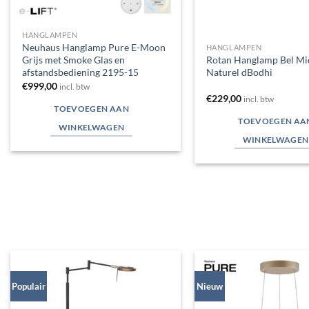
HANGLAMPEN
Neuhaus Hanglamp Pure E-Moon
HANGLAMPEN
Grijs met Smoke Glas en
Rotan Hanglamp Bel Mi
afstandsbediening 2195-15
Naturel dBodhi
€
999,00
incl. btw
€
229,00
incl. btw
TOEVOEGEN AAN
TOEVOEGEN AA
WINKELWAGEN
WINKELWAGEN
Populair
Nieuw
Toevoegen
aan
verlanglijst