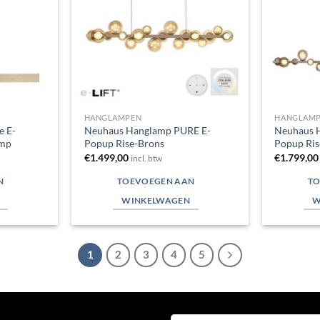
HANGLAMPEN
HANGLAM
e E-
Neuhaus Hanglamp PURE E-
Neuhaus 
amp
Popup Rise-Brons
Popup Ris
€
1.499,00
€
1.799,00
incl. btw
N
TOEVOEGEN AAN
TO
WINKELWAGEN
W
1
2
3
4
5