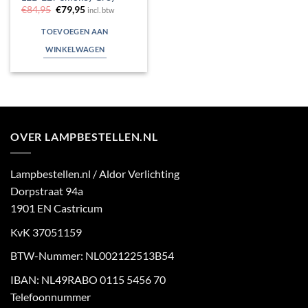
Oorspronkelijke
Huidige
€
84,95
€
79,95
incl. btw
prijs
prijs
was:
is:
TOEVOEGEN AAN
€84,95.
€79,95.
WINKELWAGEN
OVER LAMPBESTELLEN.NL
Lampbestellen.nl / Aldor Verlichting
Dorpstraat 94a
1901 EN Castricum
KvK 37051159
BTW-Nummer: NL002122513B54
IBAN: NL49RABO 0115 5456 70
Telefoonnummer