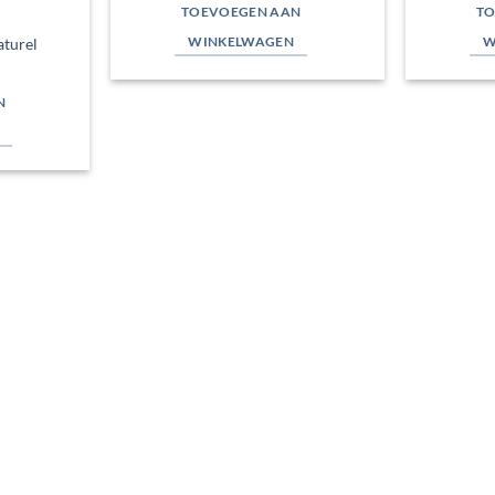
TOEVOEGEN AAN
TO
WINKELWAGEN
W
turel
N