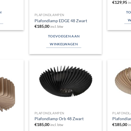
€
129,95
i
N
TO
PLAFONDLAMPEN
W
Plafondlamp EDGE 48 Zwart
€
185,00
incl. btw
TOEVOEGEN AAN
WINKELWAGEN
Toevoegen
Toevoegen
aan
aan
verlanglijst
verlanglijst
PLAFONDLAMPEN
PLAFONDL
Plafondlamp Orb 48 Zwart
Plafondla
€
185,00
€
185,00
incl. btw
i