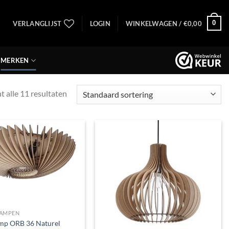
0
VERLANGLIJST
LOGIN
WINKELWAGEN /
€
0,00
MERKEN
t alle 11 resultaten
Toevoegen
Toevoegen
aan
aan
verlanglijst
verlanglijst
AMPEN
mp ORB 36 Naturel