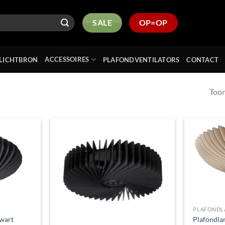
SALE
OP=OP
ACCESSOIRES
LICHTBRON
PLAFONDVENTILATORS
CONTACT
Toon
Toevoegen
Toevoegen
aan
aan
verlanglijst
verlanglijst
PLAFONDL
wart
Plafondla