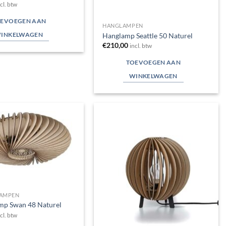
ncl. btw
EVOEGEN AAN
HANGLAMPEN
INKELWAGEN
Hanglamp Seattle 50 Naturel
€
210,00
incl. btw
TOEVOEGEN AAN
WINKELWAGEN
Toevoegen
Toevoegen
aan
aan
verlanglijst
verlanglijst
AMPEN
mp Swan 48 Naturel
ncl. btw