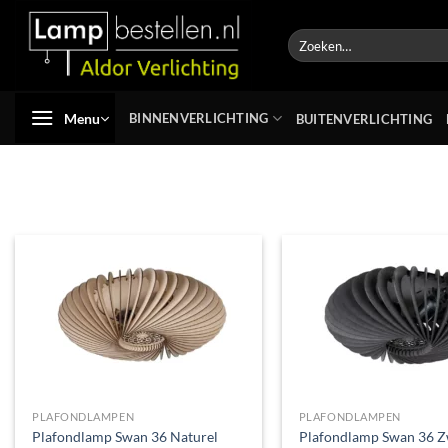
Ga
naar
Zoeken
naar:
inhoud
Menu
BINNENVERLICHTING
BUITENVERLICHTING
Toevoegen
aan
verlanglijst
PLAFONDLAMPEN
PLAFONDLAMPEN
Plafondlamp Swan 36 Naturel
Plafondlamp Swan 36 Z