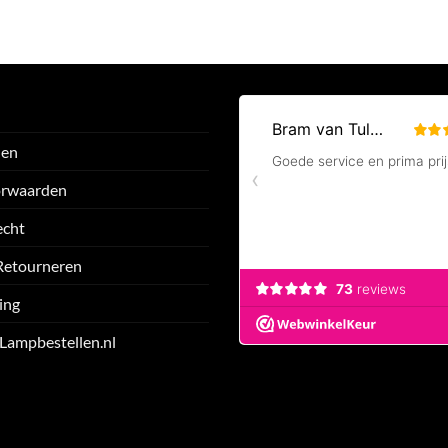
den
orwaarden
echt
Retourneren
ing
 Lampbestellen.nl