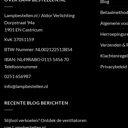
Blog
Betaalmetho
Lampbestellen.nl / Aldor Verlichting
Dorpstraat 94a
Algemene vo
1901 EN Castricum
Herroepingsr
KvK 37051159
Verzenden & 
BTW-Nummer: NL002122513B54
Klachtenregel
IBAN: NL49RABO 0115 5456 70
Telefoonnummer
Privacybeleid
0251 656987
info@lampbestellen.nl
RECENTE BLOG BERICHTEN
Stijlvol verkoelen? Ontdek de ventilatoren
van Lampbestellen.nl