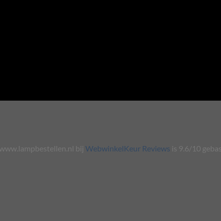
www.lampbestellen.nl bij
WebwinkelKeur Reviews
is 9.6/10 geba