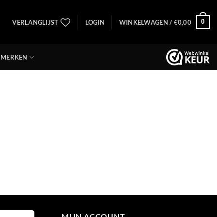
0
VERLANGLIJST
LOGIN
WINKELWAGEN /
€
0,00
MERKEN
MIJN ACCOUNT