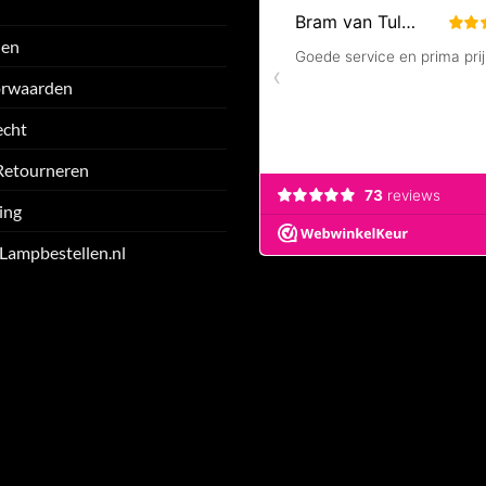
den
orwaarden
echt
Retourneren
ing
 Lampbestellen.nl