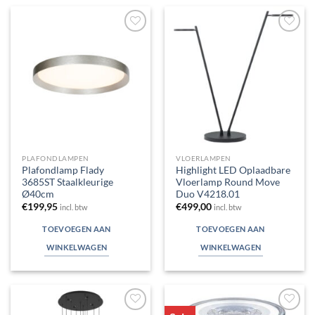
Toevoegen
Toevoegen
aan
aan
verlanglijst
verlanglijst
PLAFONDLAMPEN
VLOERLAMPEN
Plafondlamp Flady
Highlight LED Oplaadbare
3685ST Staalkleurige
Vloerlamp Round Move
Ø40cm
Duo V4218.01
€
199,95
€
499,00
incl. btw
incl. btw
TOEVOEGEN AAN
TOEVOEGEN AAN
WINKELWAGEN
WINKELWAGEN