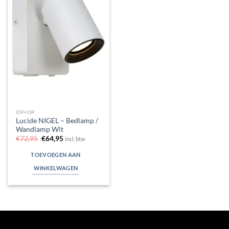
OP=OP
Lucide NIGEL – Bedlamp /
Wandlamp Wit
Oorspronkelijke
Huidige
€
72,95
€
64,95
incl. btw
prijs
prijs
was:
is:
TOEVOEGEN AAN
€72,95.
€64,95.
WINKELWAGEN