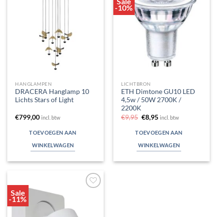
Sale
Toevoegen
Toevoegen
-10%
aan
aan
verlanglijst
verlanglijst
HANGLAMPEN
LICHTBRON
DRACERA Hanglamp 10
ETH Dimtone GU10 LED
Lichts Stars of Light
4,5w / 50W 2700K /
2200K
Oorspronkelijke
Huidige
€
799,00
€
9,95
€
8,95
incl. btw
incl. btw
prijs
prijs
was:
is:
TOEVOEGEN AAN
TOEVOEGEN AAN
€9,95.
€8,95.
WINKELWAGEN
WINKELWAGEN
Sale
Toevoegen
-11%
aan
verlanglijst