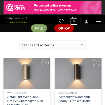
Ga
naar
inhoud
0
SALE
OP=OP
Toevoegen
Toevoegen
aan
aan
verlanglijst
verlanglijst
WANDLAMPEN
WANDLAMPEN
Artdelight Wandlamp
Artdelight Wandlamp
Broby2 Champagne Dim
Broby2 Donker Brons
to Warm DTW