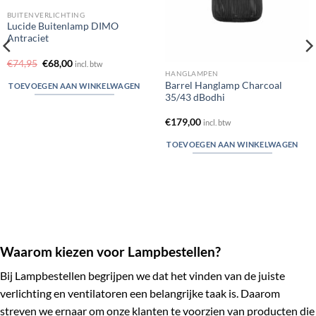
BUITENVERLICHTING
Lucide Buitenlamp DIMO
Antraciet
Oorspronkelijke
Huidige
€
74,95
€
68,00
incl. btw
prijs
prijs
HANGLAMPEN
was:
is:
Barrel Hanglamp Charcoal
TOEVOEGEN AAN WINKELWAGEN
€74,95.
€68,00.
35/43 dBodhi
€
179,00
incl. btw
TOEVOEGEN AAN WINKELWAGEN
Waarom kiezen voor Lampbestellen?
Bij Lampbestellen begrijpen we dat het vinden van de juiste
verlichting en ventilatoren een belangrijke taak is. Daarom
streven we ernaar om onze klanten te voorzien van producten die