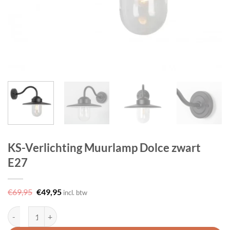
KS-Verlichting Muurlamp Dolce zwart
E27
Oorspronkelijke
Huidige
€
69,95
€
49,95
incl. btw
prijs
prijs
was:
is:
KS-Verlichting Muurlamp Dolce zwart E27 aantal
€69,95.
€49,95.