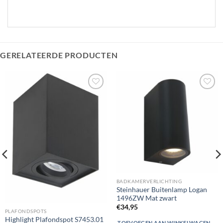
GERELATEERDE PRODUCTEN
Toevoegen
Toevoegen
aan
aan
verlanglijst
verlanglijst
BADKAMERVERLICHTING
Steinhauer Buitenlamp Logan
1496ZW Mat zwart
€
34,95
PLAFONDSPOTS
Highlight Plafondspot S7453.01
TOEVOEGEN AAN WINKELWAGEN