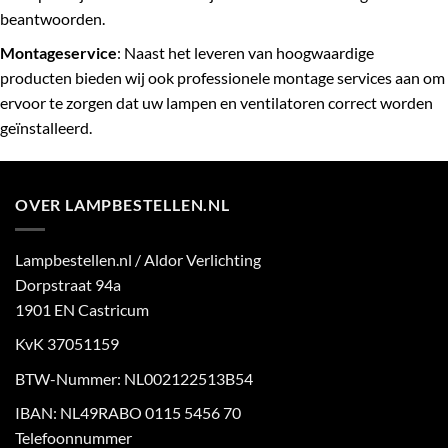
beantwoorden.
Montageservice
: Naast het leveren van hoogwaardige
producten bieden wij ook professionele montage services aan om
ervoor te zorgen dat uw lampen en ventilatoren correct worden
geïnstalleerd.
OVER LAMPBESTELLEN.NL
Lampbestellen.nl / Aldor Verlichting
Dorpstraat 94a
1901 EN Castricum
KvK 37051159
BTW-Nummer: NL002122513B54
IBAN: NL49RABO 0115 5456 70
Telefoonnummer