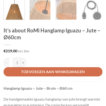
It’s about RoMi Hanglamp Iguazu – Jute –
Ø60cm
€
219,00
incl. btw
It's about RoMi Hanglamp Iguazu - Jute - Ø60cm aantal
TOEVOEGEN AAN WINKELWAGEN
Hanglamp Iguazu – Jute – Bruin – Ø60 cm
De handgemaakte Iguazu hanglamp van jute brengt warmte
en karakter in je interieur. De conische kap verspreidt