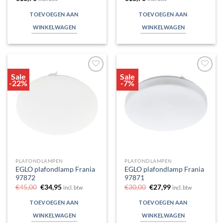
TOEVOEGEN AAN
TOEVOEGEN AAN
WINKELWAGEN
WINKELWAGEN
Sale
Sale
Toevoegen
Toevoegen
-22%
-7%
aan
aan
verlanglijst
verlanglijst
PLAFONDLAMPEN
PLAFONDLAMPEN
EGLO plafondlamp Frania
EGLO plafondlamp Frania
97872
97871
Oorspronkelijke
Huidige
Oorspronkelijke
Huidige
€
45,00
€
34,95
€
30,00
€
27,99
incl. btw
incl. btw
prijs
prijs
prijs
prijs
was:
is:
was:
is:
TOEVOEGEN AAN
TOEVOEGEN AAN
€45,00.
€34,95.
€30,00.
€27,99.
WINKELWAGEN
WINKELWAGEN