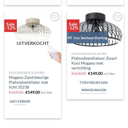
Sale
Sale
Toevoegen
Toevoegen
-12%
-12%
aan
aan
verlanglijst
verlanglijst
40 Jaar bestaan Korting
UITVERKOCHT
PLAFONDVENTILATORS
Plafondventilatoor Zwart
Kooi Mogano met
verlichting
Oorspronkelijke
Huidige
PLAFONDVENTILATORS
€
169,00
€
149,00
incl. btw
prijs
prijs
Mogano Zand kleurige
was:
is:
Plafondventilator met
TOEVOEGEN AAN
€169,00.
€149,00.
licht 35238
WINKELWAGEN
Oorspronkelijke
Huidige
€
169,00
€
149,00
incl. btw
prijs
prijs
was:
is:
LEES VERDER
€169,00.
€149,00.