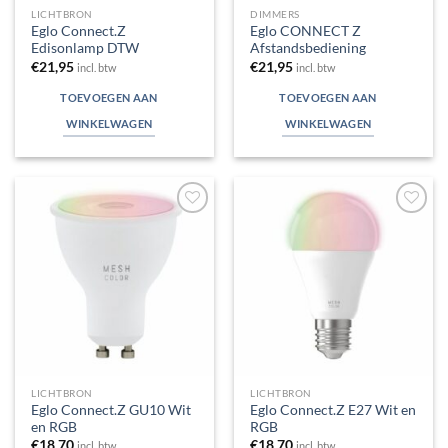
LICHTBRON
DIMMERS
Eglo Connect.Z
Eglo CONNECT Z
Edisonlamp DTW
Afstandsbediening
€
21,95
€
21,95
incl. btw
incl. btw
TOEVOEGEN AAN
TOEVOEGEN AAN
WINKELWAGEN
WINKELWAGEN
Toevoegen
Toevoegen
aan
aan
verlanglijst
verlanglijst
LICHTBRON
LICHTBRON
Eglo Connect.Z GU10 Wit
Eglo Connect.Z E27 Wit en
en RGB
RGB
€
18,70
€
18,70
incl. btw
incl. btw