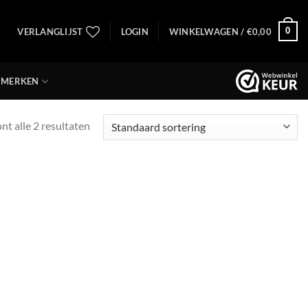
0
VERLANGLIJST
LOGIN
WINKELWAGEN /
€
0,00
MERKEN
nt alle 2 resultaten