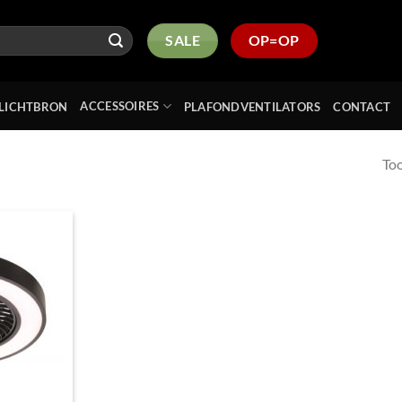
SALE
OP=OP
ACCESSOIRES
LICHTBRON
PLAFONDVENTILATORS
CONTACT
Too
Toevoegen
aan
verlanglijst