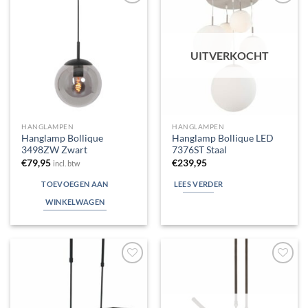
Toevoegen
Toevoegen
aan
aan
verlanglijst
verlanglijst
UITVERKOCHT
HANGLAMPEN
HANGLAMPEN
Hanglamp Bollique
Hanglamp Bollique LED
3498ZW Zwart
7376ST Staal
€
79,95
€
239,95
incl. btw
TOEVOEGEN AAN
LEES VERDER
WINKELWAGEN
Toevoegen
Toevoegen
aan
aan
verlanglijst
verlanglijst