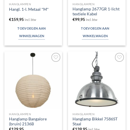
HANGLAMPEN
HANGLAMPEN
Hanglamp 2677GR 1-licht
Hangl. 1-l. Metaal *M*
textiele Kabel
€
159,95
€
99,95
incl. btw
incl. btw
TOEVOEGEN AAN
TOEVOEGEN AAN
WINKELWAGEN
WINKELWAGEN
Toevoegen
Toevoegen
aan
aan
verlanglijst
verlanglijst
HANGLAMPEN
HANGLAMPEN
Hanglamp Bangalore
Hanglamp Bikkel 7586ST
(bruin) 2136B
Staal
€
129,95
€
139,95
incl. btw