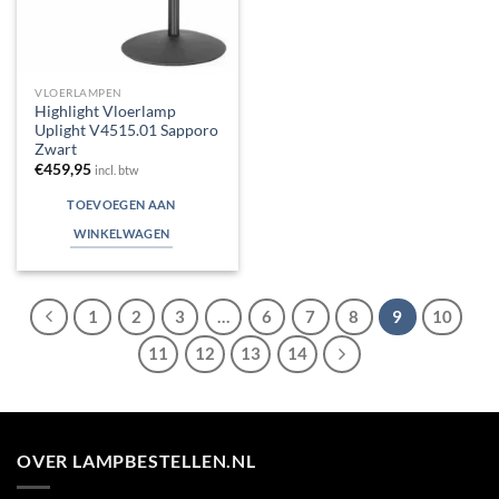
VLOERLAMPEN
Highlight Vloerlamp
Uplight V4515.01 Sapporo
Zwart
€
459,95
incl. btw
TOEVOEGEN AAN
WINKELWAGEN
1
2
3
…
6
7
8
9
10
11
12
13
14
OVER LAMPBESTELLEN.NL