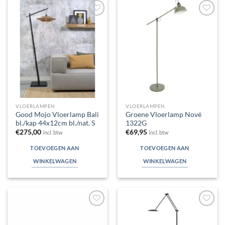
Toevoegen
Toevoegen
aan
aan
verlanglijst
verlanglijst
VLOERLAMPEN
VLOERLAMPEN
Good Mojo Vloerlamp Bali
Groene Vloerlamp Nové
bl./kap 44x12cm bl./nat. S
1322G
€
275,00
€
69,95
incl. btw
incl. btw
TOEVOEGEN AAN
TOEVOEGEN AAN
WINKELWAGEN
WINKELWAGEN
Toevoegen
Toevoegen
aan
aan