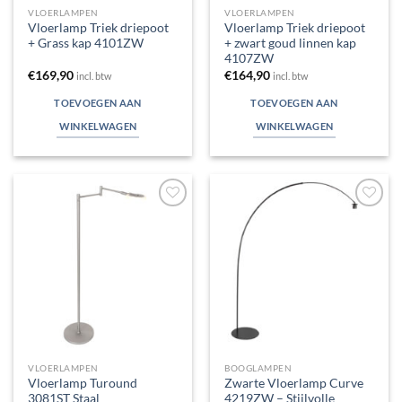
VLOERLAMPEN
VLOERLAMPEN
Vloerlamp Triek driepoot
Vloerlamp Triek driepoot
+ Grass kap 4101ZW
+ zwart goud linnen kap
4107ZW
€
169,90
€
164,90
incl. btw
incl. btw
TOEVOEGEN AAN
TOEVOEGEN AAN
WINKELWAGEN
WINKELWAGEN
Toevoegen
Toevoegen
aan
aan
verlanglijst
verlanglijst
VLOERLAMPEN
BOOGLAMPEN
Vloerlamp Turound
Zwarte Vloerlamp Curve
3081ST Staal
4219ZW – Stijlvolle