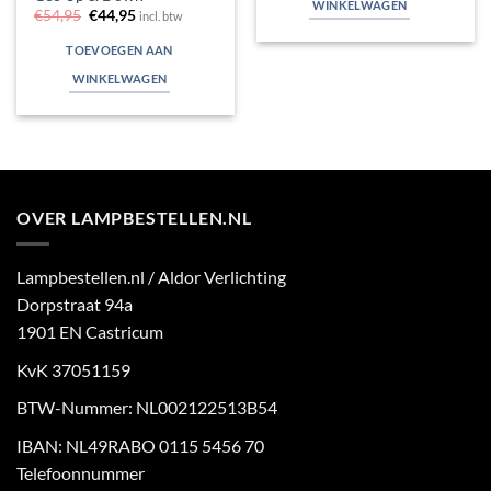
WINKELWAGEN
Oorspronkelijke
Huidige
€
54,95
€
44,95
incl. btw
prijs
prijs
was:
is:
TOEVOEGEN AAN
€54,95.
€44,95.
WINKELWAGEN
OVER LAMPBESTELLEN.NL
Lampbestellen.nl / Aldor Verlichting
Dorpstraat 94a
1901 EN Castricum
KvK 37051159
BTW-Nummer: NL002122513B54
IBAN: NL49RABO 0115 5456 70
Telefoonnummer