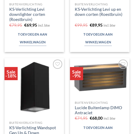
BUITENVERLICHTING
BUITENVERLICHTING
KS-Verlichting Levi
KS-Verlichting Levi up en
downlighter corten
down corten (Roestbruin)
(Roestbruin)
Oorspronkelijke
Huidige
Oorspronkelijke
Huidige
€
79,95
€
69,95
€
99,95
€
89,95
incl. btw
incl. btw
prijs
prijs
prijs
prijs
was:
is:
was:
is:
TOEVOEGEN AAN
TOEVOEGEN AAN
€79,95.
€69,95.
€99,95.
€89,95.
WINKELWAGEN
WINKELWAGEN
Sale
Sale
Toevoegen
Toevoegen
-18%
-9%
aan
aan
verlanglijst
verlanglijst
BUITENVERLICHTING
Lucide Buitenlamp DIMO
Antraciet
Oorspronkelijke
Huidige
€
74,95
€
68,00
incl. btw
prijs
prijs
BUITENVERLICHTING
was:
is:
KS-Verlichting Wandspot
TOEVOEGEN AAN
€74,95.
€68,00.
Geo Up & Down