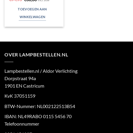
prijs
prijs
was:
is:
TOEVOEGEN AAN
€74,95.
€68,00.
WINKELWAGEN
OVER LAMPBESTELLEN.NL
Lampbestellen.nl / Aldor Verlichting
Dorpstraat 94a
1901 EN Castricum
KvK 37051159
BTW-Nummer: NL002122513B54
IBAN: NL49RABO 0115 5456 70
Telefoonnummer