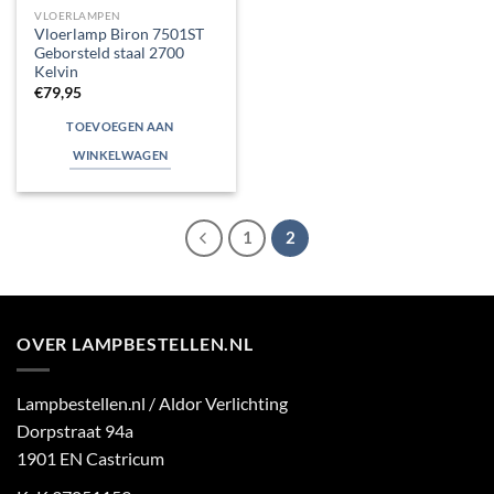
VLOERLAMPEN
Vloerlamp Biron 7501ST
Geborsteld staal 2700
Kelvin
€
79,95
TOEVOEGEN AAN
WINKELWAGEN
1
2
OVER LAMPBESTELLEN.NL
Lampbestellen.nl / Aldor Verlichting
Dorpstraat 94a
1901 EN Castricum