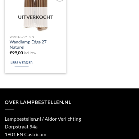
Toevoegen
aan
verlanglijst
UITVERKOCHT
WANDLAMPEN
Wandlamp Edge 27
Naturel
€
99,00
incl. btw
LEES VERDER
OVER LAMPBESTELLEN.NL
Lampbestellen.nl / Aldor Verlichting
Dorpstraat 94a
1901 EN Castricum