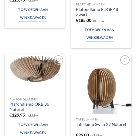
€
129,95
incl. btw
PLAFONDLAMPEN
Plafondlamp EDGE 48
TOEVOEGEN AAN
Zwart
WINKELWAGEN
€
185,00
incl. btw
TOEVOEGEN AAN
WINKELWAGEN
Toevoegen
Toevoegen
aan
aan
verlanglijst
verlanglijst
PLAFONDLAMPEN
Plafondlamp ORB 36
Naturel
€
129,95
incl. btw
TAFELLAMPEN
Tafellamp Swan 27 Naturel
TOEVOEGEN AAN
WINKELWAGEN
€
99,00
incl. btw