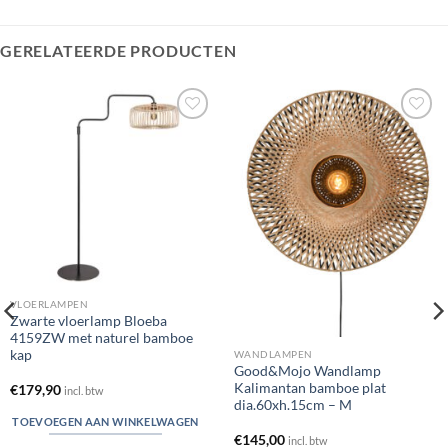
GERELATEERDE PRODUCTEN
Toevoegen
Toevoegen
aan
aan
verlanglijst
verlanglijst
VLOERLAMPEN
Zwarte vloerlamp Bloeba
4159ZW met naturel bamboe
kap
WANDLAMPEN
Good&Mojo Wandlamp
Kalimantan bamboe plat
€
179,90
incl. btw
dia.60xh.15cm – M
TOEVOEGEN AAN WINKELWAGEN
€
145,00
incl. btw