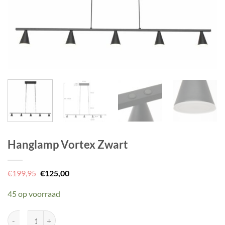
Hanglamp Vortex Zwart
Oorspronkelijke
Huidige
€
199,95
€
125,00
prijs
prijs
was:
is:
45 op voorraad
€199,95.
€125,00.
Hanglamp Vortex Zwart aantal