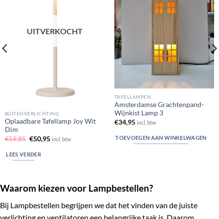
UITVERKOCHT
TAFELLAMPEN
Amsterdamse Grachtenpand-
Wijnkist Lamp 3
BUITENVERLICHTING
Oplaadbare Tafellamp Joy Wit
€
34,95
incl. btw
Dim
TOEVOEGEN AAN WINKELWAGEN
Oorspronkelijke
Huidige
€
59,85
€
50,95
incl. btw
prijs
prijs
was:
is:
LEES VERDER
€59,85.
€50,95.
Waarom kiezen voor Lampbestellen?
Bij Lampbestellen begrijpen we dat het vinden van de juiste
verlichting en ventilatoren een belangrijke taak is. Daarom