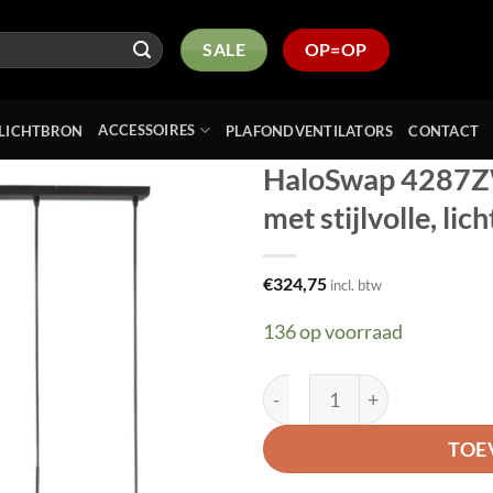
SALE
OP=OP
ACCESSOIRES
LICHTBRON
PLAFONDVENTILATORS
CONTACT
HaloSwap 4287ZW
met stijlvolle, l
Toevoegen
aan
verlanglijst
€
324,75
incl. btw
136 op voorraad
HaloSwap 4287ZW – Zwarte 
TOE