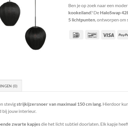
Ben je op zoek naar een mode
kookeiland
? De
HaloSwap 4
5 lichtpunten
, ontworpen om s
IDeal
Bancontact
Visa
NGEN (0)
en stevig
strijkijzersnoer van maximaal 150 cm lang
. Hierdoor ku
 bij jouw interieur.
opende zwarte kapjes
die het licht subtiel doorlaten. Elk kapje hee