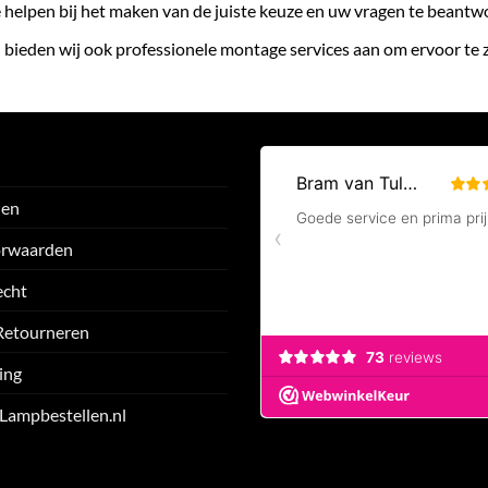
te helpen bij het maken van de juiste keuze en uw vragen te beant
 bieden wij ook professionele montage services aan om ervoor te
den
orwaarden
echt
Retourneren
ing
 Lampbestellen.nl