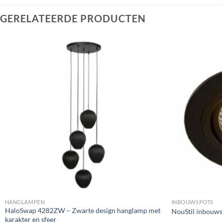
GERELATEERDE PRODUCTEN
Toevoegen
aan
verlanglijst
HANGLAMPEN
INBOUWSPOTS
HaloSwap 4282ZW – Zwarte design hanglamp met
NouStil inbouws
karakter en sfeer