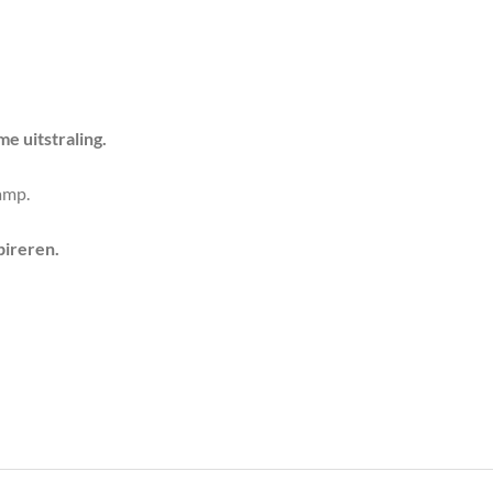
 uitstraling.
lamp.
pireren.