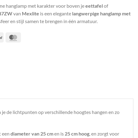
rne hanglamp met karakter voor boven je
eettafel
of
287ZW
van
Mexlite
is een elegante
langwerpige hanglamp met
feer en stijl samen te brengen in één armatuur.
PayPal
MasterCard
n je de lichtpunten op verschillende hoogtes hangen en zo
ft een
diameter van 25 cm
en is
25 cm hoog
, en zorgt voor