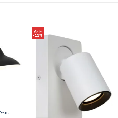
Sale
Toevoegen
Toevoegen
-11%
aan
aan
verlanglijst
verlanglijst
Zwart