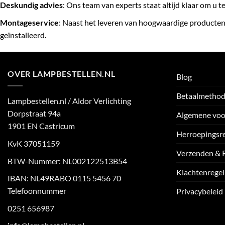
Deskundig advies
: Ons team van experts staat altijd klaar om u 
Montageservice
: Naast het leveren van hoogwaardige producten
geïnstalleerd.
OVER LAMPBESTELLEN.NL
Blog
Betaalmetho
Lampbestellen.nl / Aldor Verlichting
Dorpstraat 94a
Algemene vo
1901 EN Castricum
Herroepingsr
KvK 37051159
Verzenden & 
BTW-Nummer: NL002122513B54
Klachtenregel
IBAN: NL49RABO 0115 5456 70
Telefoonnummer
Privacybeleid
0251 656987