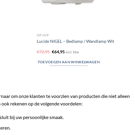
OP=OP
Lucide NIGEL – Bedlamp / Wandlamp Wit
Oorspronkelijke
Huidige
€
72,95
€
64,95
incl. btw
prijs
prijs
was:
is:
TOEVOEGEN AAN WINKELWAGEN
€72,95.
€64,95.
ernaar om onze klanten te voorzien van producten die niet alleen
n ook rekenen op de volgende voordelen:
sluit bij uw persoonlijke smaak.
eren.