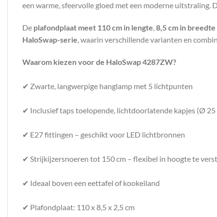
een warme, sfeervolle gloed met een moderne uitstraling. D
De
plafondplaat meet 110 cm in lengte
,
8,5 cm in breedte
HaloSwap-serie
, waarin verschillende varianten en combin
Waarom kiezen voor de HaloSwap 4287ZW?
✔ Zwarte, langwerpige hanglamp met 5 lichtpunten
✔ Inclusief taps toelopende, lichtdoorlatende kapjes (Ø 25
✔ E27 fittingen – geschikt voor LED lichtbronnen
✔ Strijkijzersnoeren tot 150 cm – flexibel in hoogte te vers
✔ Ideaal boven een eettafel of kookeiland
✔ Plafondplaat: 110 x 8,5 x 2,5 cm