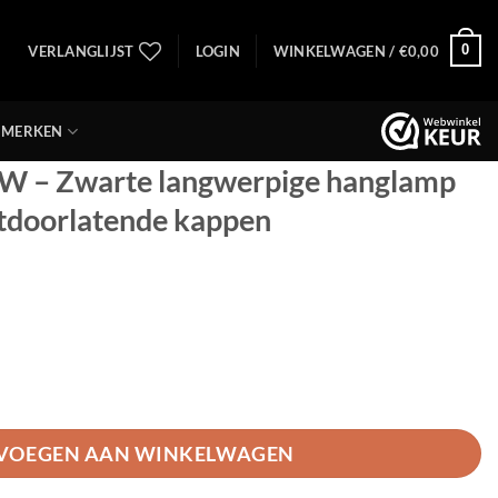
0
VERLANGLIJST
LOGIN
WINKELWAGEN /
€
0,00
MERKEN
 – Zwarte langwerpige hanglamp
ichtdoorlatende kappen
langwerpige hanglamp met stijlvolle, lichtdoorlatende k
VOEGEN AAN WINKELWAGEN