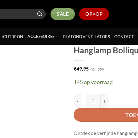
SALE
OP=OP
ACCESSOIRES
LICHTBRON
PLAFONDVENTILATORS
CONTACT
Hanglamp Bolliq
Toevoegen
€
49,95
incl. btw
aan
verlanglijst
145 op voorraad
Hanglamp Bollique 3496ZW
TOE
Ontdek de verfijnde hanglamp 