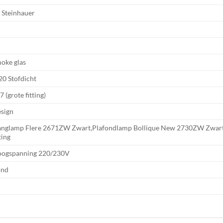
 Steinhauer
7
9
oke glas
20 Stofdicht
7 (grote fitting)
sign
nglamp Flere 2671ZW Zwart,Plafondlamp Bollique New 2730ZW Zwart 5
tting
ogspanning 220/230V
ond