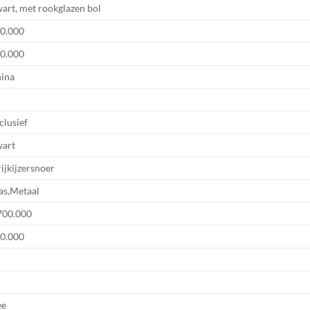
art, met rookglazen bol
0.000
0.000
ina
clusief
art
rijkijzersnoer
as,Metaal
700.000
0.000
ee