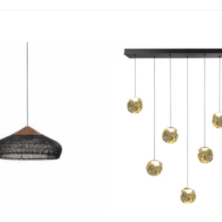
Toevoegen
aan
verlanglijst