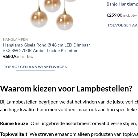
Banjo Hanglamp
€
259,00
incl. btw
TOEVOEGEN AA
HANGLAMPEN
Hanglamp Gisela Rond Ø 48 cm LED Dimbaar
5×3,8W 2700K Amber Lucide Premium
€
680,95
incl. btw
TOEVOEGEN AAN WINKELWAGEN
Waarom kiezen voor Lampbestellen?
Bij Lampbestellen begrijpen we dat het vinden van de juiste verli
aan hoge kwaliteitsnormen voldoen, maar ook aan hun specifieke 
Ruime keuze
: Ons uitgebreide assortiment omvat diverse stijlen, 
Topkwaliteit
: We streven ernaar om alleen producten van topkwa