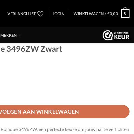
0
VERLANGLIJST
LOGIN
WINKELWAGEN /
€
0,00
MERKEN
ue 3496ZW Zwart
 Zwart aantal
VOEGEN AAN WINKELWAGEN
Bollique 3496ZW, een perfecte keuze om jouw hal te verlichten