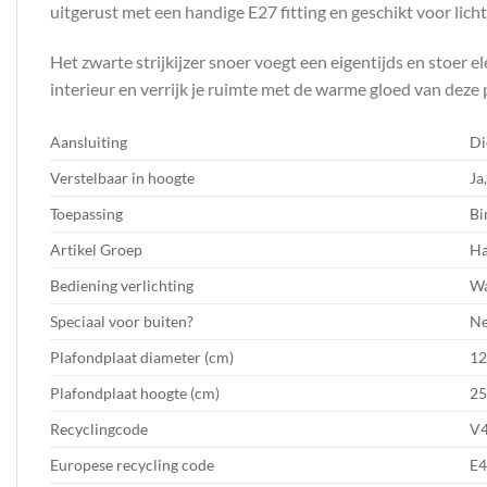
uitgerust met een handige E27 fitting en geschikt voor lic
Het zwarte strijkijzer snoer voegt een eigentijds en stoe
interieur en verrijk je ruimte met de warme gloed van deze
Aansluiting
Di
Verstelbaar in hoogte
Ja
Toepassing
Bi
Artikel Groep
Ha
Bediening verlichting
Wa
Speciaal voor buiten?
N
Plafondplaat diameter (cm)
12
Plafondplaat hoogte (cm)
25
Recyclingcode
V
Europese recycling code
E4