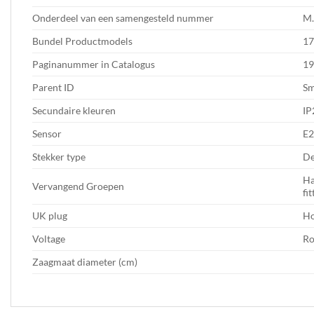
Onderdeel van een samengesteld nummer
M.
Bundel Productmodels
1
Paginanummer in Catalogus
1
Parent ID
Sm
Secundaire kleuren
IP
Sensor
E2
Stekker type
De
Ha
Vervangend Groepen
fi
UK plug
Ho
Voltage
R
Zaagmaat diameter (cm)