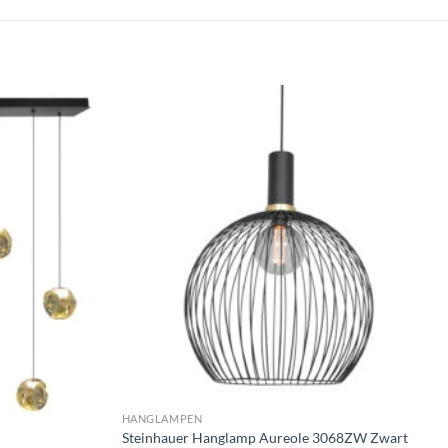
Toevoegen
Toevoegen
aan
aan
verlanglijst
verlanglijst
HANGLAMPEN
Steinhauer Hanglamp Aureole 3068ZW Zwart