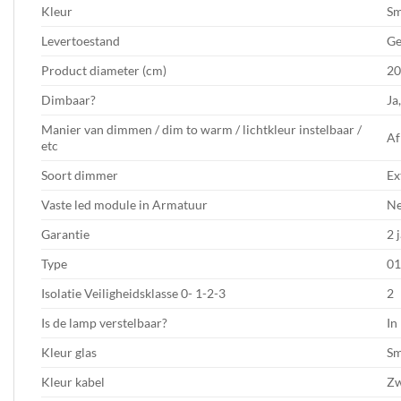
Kleur
Sm
Levertoestand
Ge
Product diameter (cm)
20
Dimbaar?
Ja
Manier van dimmen / dim to warm / lichtkleur instelbaar /
Af
etc
Soort dimmer
Ex
Vaste led module in Armatuur
N
Garantie
2 
Type
01
Isolatie Veiligheidsklasse 0- 1-2-3
2
Is de lamp verstelbaar?
In
Kleur glas
Sm
Kleur kabel
Zw