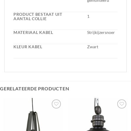
gemonteerd
PRODUCT BESTAAT UIT
1
AANTAL COLLIE
MATERIAAL KABEL
Strijkijzersnoer
KLEUR KABEL
Zwart
GERELATEERDE PRODUCTEN
Toevoegen
Toevoegen
aan
aan
verlanglijst
verlanglijst