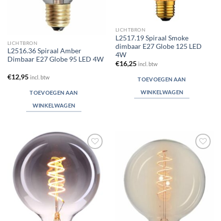
LICHTBRON
L2517.19 Spiraal Smoke
LICHTBRON
dimbaar E27 Globe 125 LED
L2516.36 Spiraal Amber
4W
Dimbaar E27 Globe 95 LED 4W
€
16,25
incl. btw
€
12,95
incl. btw
TOEVOEGEN AAN
WINKELWAGEN
TOEVOEGEN AAN
WINKELWAGEN
Toevoegen
Toevoegen
aan
aan
verlanglijst
verlanglijst