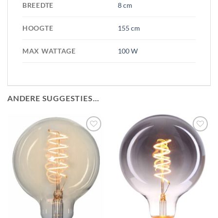
BREEDTE
8 cm
HOOGTE
155 cm
MAX WATTAGE
100 W
ANDERE SUGGESTIES…
Toevoegen
Toevoegen
aan
aan
verlanglijst
verlanglijst