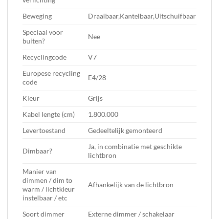
Beweging
Draaibaar,Kantelbaar,Uitschuifbaar
Speciaal voor
Nee
buiten?
Recyclingcode
V7
Europese recycling
E4/28
code
Kleur
Grijs
Kabel lengte (cm)
1.800.000
Levertoestand
Gedeeltelijk gemonteerd
Ja, in combinatie met geschikte
Dimbaar?
lichtbron
Manier van
dimmen / dim to
Afhankelijk van de lichtbron
warm / lichtkleur
instelbaar / etc
Soort dimmer
Externe dimmer / schakelaar