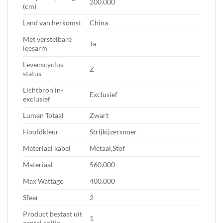
200.000
(cm)
Land van herkomst
China
Met verstelbare
Ja
leesarm
Levenscyclus
Z
status
Lichtbron in-
Exclusief
exclusief
Lumen Totaal
Zwart
Hoofdkleur
Strijkijzersnoer
Materiaal kabel
Metaal,Stof
Materiaal
560.000
Max Wattage
400.000
Sfeer
2
Product bestaat uit
1
aantal collie