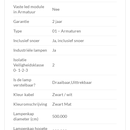
Vaste led module
Nee
in Armatuur
Garantie
2 jaar
Type
01 – Armaturen
Inclusief snoer
Ja, inclusief snoer
Industriële lampen
Ja
Isolatie
Veiligheidsklasse
2
0- 1-2-3
Is de lamp
Draaibaar,Uittrekbaar
verstelbaar?
Kleur kabel
Zwart / wit
Kleuromschrijving
Zwart Mat
Lampenkap
500.000
diameter (cm)
Lampenkap hoogte