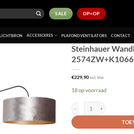
SALE
OP=OP
ACCESSOIRES
LICHTBRON
PLAFONDVENTILATORS
CONTACT
Steinhauer Wandl
2574ZW+K1066GS
Toevoegen
aan
verlanglijst
€
229,90
incl. btw
18 op voorraad
Steinhauer Wandlamp Eleg
TOE