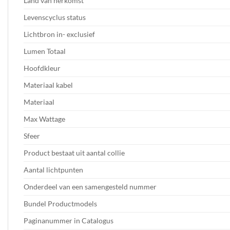
Land van herkomst
Levenscyclus status
Lichtbron in- exclusief
Lumen Totaal
Hoofdkleur
Materiaal kabel
Materiaal
Max Wattage
Sfeer
Product bestaat uit aantal collie
Aantal lichtpunten
Onderdeel van een samengesteld nummer
Bundel Productmodels
Paginanummer in Catalogus