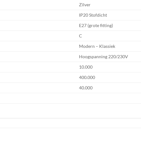
Zilver
IP20 Stofdicht
E27 (grote fitting)
C
Modern – Klassiek
Hoogspanning 220/230V
10.000
400.000
40.000