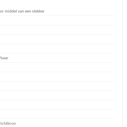
or middel van een stekker
r
fbaar
 lichtbron