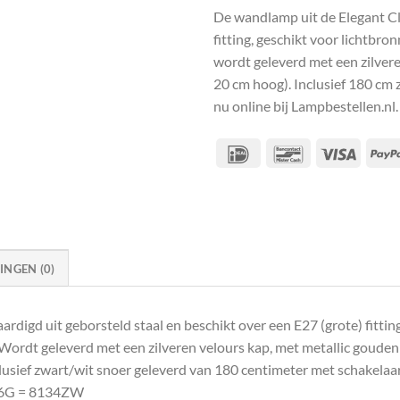
De wandlamp uit de Elegant Cla
fitting, geschikt voor lichtbro
wordt geleverd met een zilver
20 cm hoog). Inclusief 180 cm
nu online bij Lampbestellen.n
IDeal
Bancontact
Visa
NGEN (0)
ardigd uit geborsteld staal en beschikt over een E27 (grote) fitt
 Wordt geleverd met een zilveren velours kap, met metallic gouden
clusief zwart/wit snoer geleverd van 180 centimeter met schakela
66G = 8134ZW