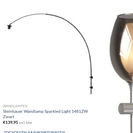
Toevoegen
aan
verlanglijst
WANDLAMPEN
Steinhauer Wandlamp Sparkled Light 1481ZW
Zwart
€
139,95
incl. btw
TOEVOEGEN AAN WINKELWAGEN