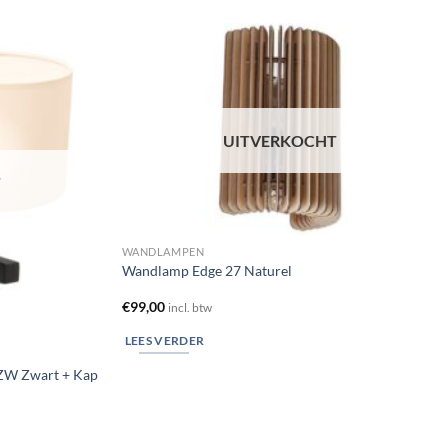
Toevoegen
Toevoegen
aan
aan
verlanglijst
verlanglijst
UITVERKOCHT
T
WANDLAMPEN
Wandlamp Edge 27 Naturel
€
99,00
incl. btw
LEES VERDER
ZW Zwart + Kap