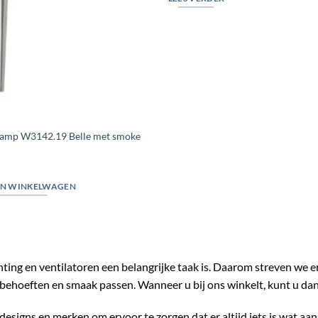
lamp W3142.19 Belle met smoke
N WINKELWAGEN
chting en ventilatoren een belangrijke taak is. Daarom streven we 
behoeften en smaak passen. Wanneer u bij ons winkelt, kunt u da
designs en merken om ervoor te zorgen dat er altijd iets is wat aan