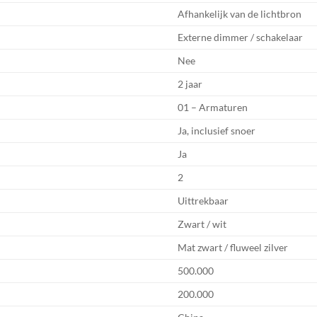
Afhankelijk van de lichtbron
Externe dimmer / schakelaar
Nee
2 jaar
01 – Armaturen
Ja, inclusief snoer
Ja
2
Uittrekbaar
Zwart / wit
Mat zwart / fluweel zilver
500.000
200.000