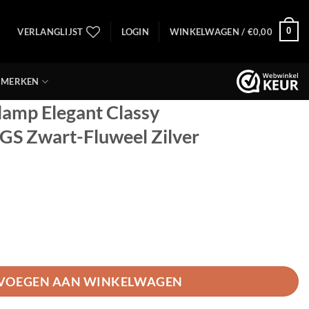
0
VERLANGLIJST
LOGIN
WINKELWAGEN /
€
0,00
MERKEN
amp Elegant Classy
 Zwart-Fluweel Zilver
ant Classy 2574ZW+K1066GS Zwart-Fluweel Zilver aantal
VOEGEN AAN WINKELWAGEN