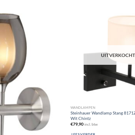
Toevoegen
aan
verlanglijst
UITVERKOCH
WANDLAMPEN
Steinhauer Wandlamp Stang 8171
Wit Chintz
€
79,90
incl. btw
LEES VERDER