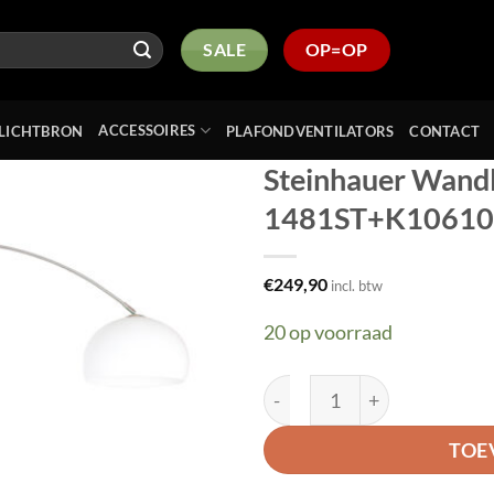
SALE
OP=OP
ACCESSOIRES
LICHTBRON
PLAFONDVENTILATORS
CONTACT
Steinhauer Wandl
1481ST+K10610S 
Toevoegen
aan
verlanglijst
€
249,90
incl. btw
20 op voorraad
Steinhauer Wandlamp Spark
TOE