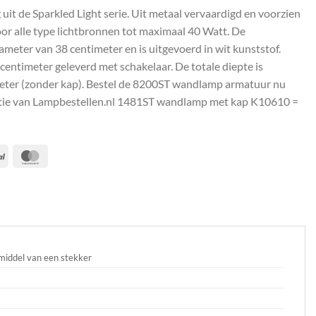
t de Sparkled Light serie. Uit metaal vervaardigd en voorzien
voor alle type lichtbronnen tot maximaal 40 Watt. De
meter van 38 centimeter en is uitgevoerd in wit kunststof.
centimeter geleverd met schakelaar. De totale diepte is
imeter (zonder kap). Bestel de 8200ST wandlamp armatuur nu
antie van Lampbestellen.nl 1481ST wandlamp met kap K10610 =
PayPal
MasterCard
middel van een stekker