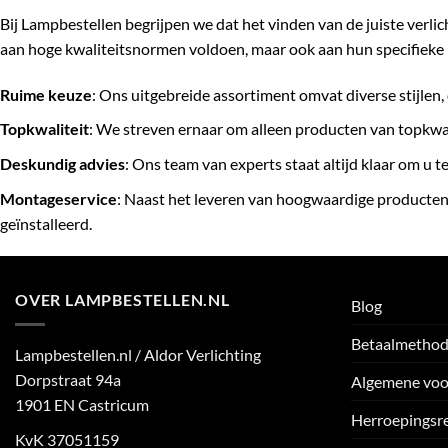
Bij Lampbestellen begrijpen we dat het vinden van de juiste verli
aan hoge kwaliteitsnormen voldoen, maar ook aan hun specifieke 
Ruime keuze
: Ons uitgebreide assortiment omvat diverse stijlen, 
Topkwaliteit
: We streven ernaar om alleen producten van topkwa
Deskundig advies
: Ons team van experts staat altijd klaar om u 
Montageservice
: Naast het leveren van hoogwaardige producten
geïnstalleerd.
OVER LAMPBESTELLEN.NL
Blog
Betaalmetho
Lampbestellen.nl / Aldor Verlichting
Dorpstraat 94a
Algemene vo
1901 EN Castricum
Herroepingsr
KvK 37051159