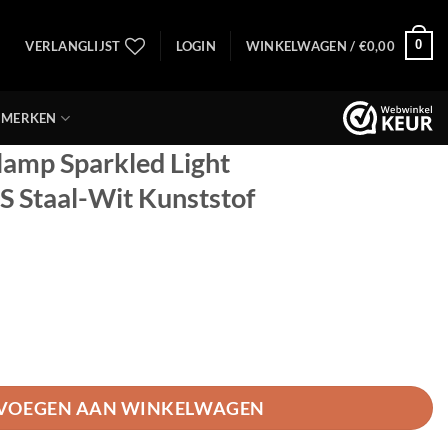
0
VERLANGLIJST
LOGIN
WINKELWAGEN /
€
0,00
MERKEN
amp Sparkled Light
Staal-Wit Kunststof
led Light 1481ST+K10610S Staal-Wit Kunststof aantal
VOEGEN AAN WINKELWAGEN