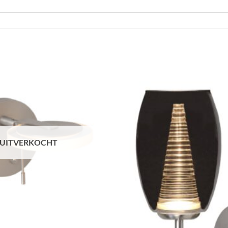
Toevoegen
aan
verlanglijst
UITVERKOCHT