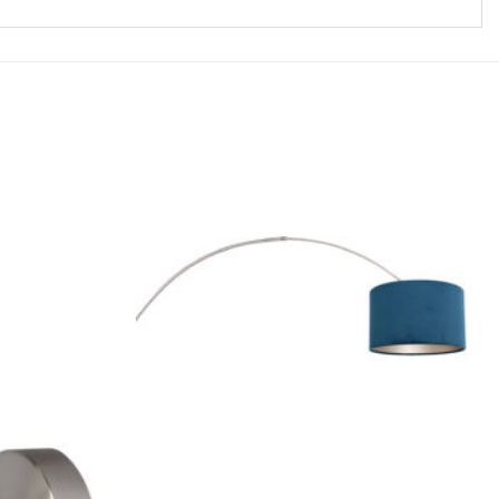
Toevoegen
Toevoegen
aan
aan
verlanglijst
verlanglijst