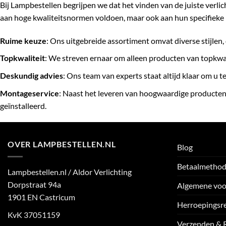
Bij Lampbestellen begrijpen we dat het vinden van de juiste verli
aan hoge kwaliteitsnormen voldoen, maar ook aan hun specifieke 
Ruime keuze
: Ons uitgebreide assortiment omvat diverse stijlen, 
Topkwaliteit
: We streven ernaar om alleen producten van topkwa
Deskundig advies
: Ons team van experts staat altijd klaar om u 
Montageservice
: Naast het leveren van hoogwaardige producten
geïnstalleerd.
OVER LAMPBESTELLEN.NL
Blog
Betaalmetho
Lampbestellen.nl / Aldor Verlichting
Dorpstraat 94a
Algemene vo
1901 EN Castricum
Herroepingsr
KvK 37051159
Verzenden & 