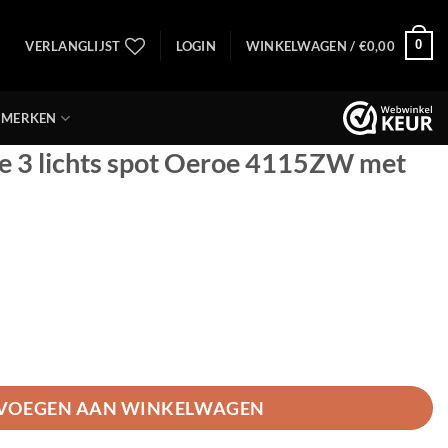
0
VERLANGLIJST
LOGIN
WINKELWAGEN /
€
0,00
MERKEN
e 3 lichts spot Oeroe 4115ZW met
 spot Oeroe 4115ZW met E14 fittingen aantal
VOEGEN AAN WINKELWAGEN