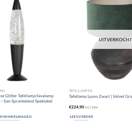
Toevoegen
aan
verlanglijst
UITVERKOCH
ING
TAFELLAMPEN
se Glitter Tafellamp/lavalamp
Tafellamp Lyons Zwart | Velvet 
– Een Sprankelend Spektakel
€
224,90
incl. btw
N WINKELWAGEN
LEES VERDER