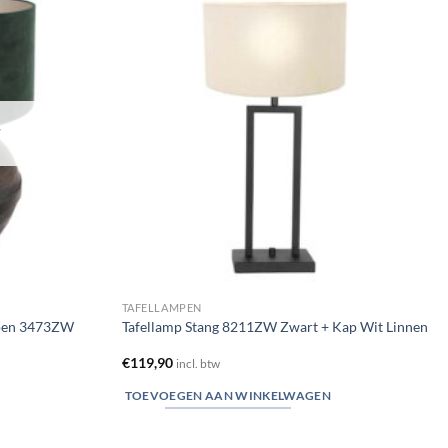
Toevoegen
Toevoegen
aan
aan
verlanglijst
verlanglijst
T
TAFELLAMPEN
Groen 3473ZW
Tafellamp Stang 8211ZW Zwart + Kap Wit Linnen
€
119,90
incl. btw
TOEVOEGEN AAN WINKELWAGEN