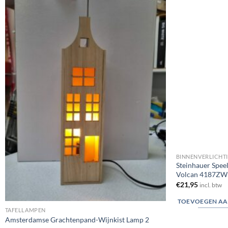
Toevoegen
aan
verlanglijst
BINNENVERLICHT
Steinhauer Speel
Volcan 4187ZW 
€
21,95
incl. btw
TOEVOEGEN AA
TAFELLAMPEN
Amsterdamse Grachtenpand-Wijnkist Lamp 2