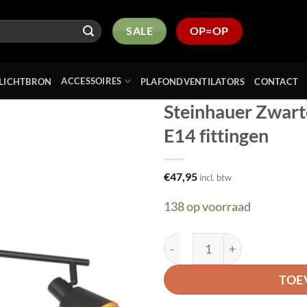
SALE
OP=OP
ACCESSOIRES
LICHTBRON
PLAFONDVENTILATORS
CONTACT
Steinhauer Zwart
E14 fittingen
Toevoegen
aan
verlanglijst
€
47,95
incl. btw
138 op voorraad
Steinhauer Zwarte 3 lichts
TOE