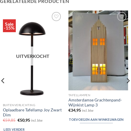
GERELATEERDE PRODUCTEN
Sale
Toevoegen
Toevoegen
-15%
aan
aan
verlanglijst
verlanglijst
UITVERKOCHT
TAFELLAMPEN
Amsterdamse Grachtenpand-
Wijnkist Lamp 3
BUITENVERLICHTING
Oplaadbare Tafellamp Joy Zwart
€
34,95
incl. btw
Dim
TOEVOEGEN AAN WINKELWAGEN
Oorspronkelijke
Huidige
€
59,85
€
50,95
incl. btw
prijs
prijs
was:
is:
LEES VERDER