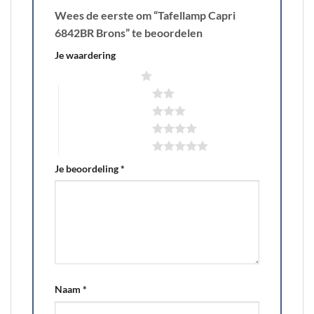
Wees de eerste om “Tafellamp Capri
6842BR Brons” te beoordelen
Je waardering
1 van de 5 sterren
2 van de 5 sterren
3 van de 5 sterren
4 van de 5 sterren
5 van de 5 sterren
Je beoordeling
*
Naam
*