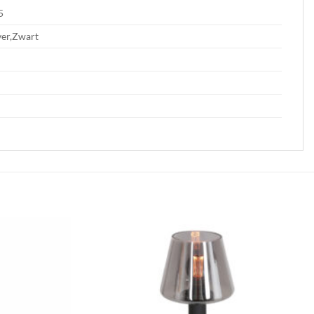
5
ver,Zwart
Toevoegen
Toevoegen
aan
aan
verlanglijst
verlanglijst