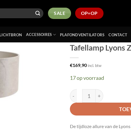
SALE
OP=OP
ACCESSOIRES
LICHTBRON
PLAFONDVENTILATORS
CONTACT
Tafellamp Lyons 
Toevoegen
€
169,90
incl. btw
aan
verlanglijst
17 op voorraad
Tafellamp Lyons Zwart | Ve
TOE
De tijdloze allure van de Lyon