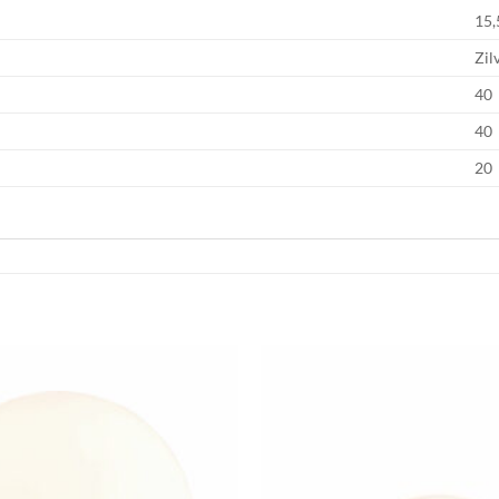
15,
Zil
40
40
20
Toevoegen
aan
verlanglijst