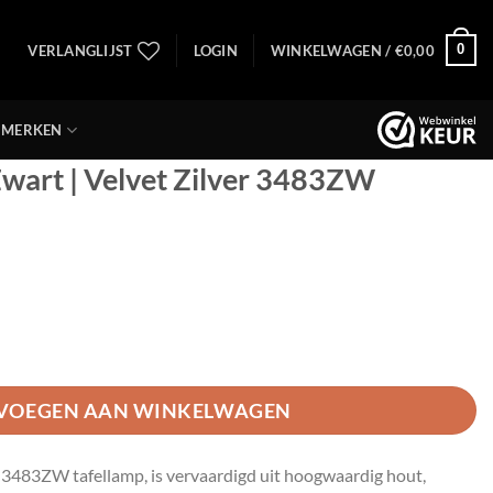
0
VERLANGLIJST
LOGIN
WINKELWAGEN /
€
0,00
MERKEN
Zwart | Velvet Zilver 3483ZW
lvet Zilver 3483ZW aantal
VOEGEN AAN WINKELWAGEN
s 3483ZW tafellamp, is vervaardigd uit hoogwaardig hout,