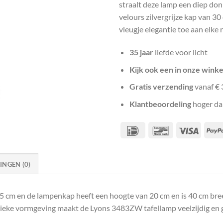
straalt deze lamp een diep don
velours zilvergrijze kap van 3
vleugje elegantie toe aan elke 
35 jaar
liefde voor licht
Kijk ook een in onze winke
Gratis verzending
vanaf € 
Klantbeoordeling
hoger da
IDeal
Bancontact
Visa
NGEN (0)
 cm en de lampenkap heeft een hoogte van 20 cm en is 40 cm bree
sieke vormgeving maakt de Lyons 3483ZW tafellamp veelzijdig en ge