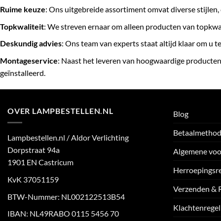
Ruime keuze
: Ons uitgebreide assortiment omvat diverse stijlen, 
Topkwaliteit
: We streven ernaar om alleen producten van topkwa
Deskundig advies
: Ons team van experts staat altijd klaar om u 
Montageservice
: Naast het leveren van hoogwaardige producten
geïnstalleerd.
OVER LAMPBESTELLEN.NL
Blog
Betaalmetho
Lampbestellen.nl / Aldor Verlichting
Dorpstraat 94a
Algemene vo
1901 EN Castricum
Herroepingsr
KvK 37051159
Verzenden & 
BTW-Nummer: NL002122513B54
Klachtenregel
IBAN: NL49RABO 0115 5456 70