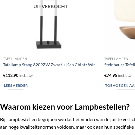
UITVERKOCHT
TAFELLAMPEN
TAFELLAMPEN
Tafellamp Stang 8209ZW Zwart + Kap Chintz Wit
Steinhauer Tafe
€
112,90
€
74,95
incl. btw
incl. btw
LEES VERDER
TOEVOEGEN AA
Waarom kiezen voor Lampbestellen?
Bij Lampbestellen begrijpen we dat het vinden van de juiste verli
aan hoge kwaliteitsnormen voldoen, maar ook aan hun specifieke 