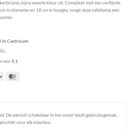
kerbruine, bijna zwarte kleur uit. Compleet met een verfijnde
0 cm in diameter en 18 cm in hoogte, voegt deze tafellamp een
ruimte.
l in Castricum
35,-
n een
9,1
PayPal
MasterCard
d. De aan/uit schakelaar in het snoer biedt gebruiksgemak,
schikt voor elk interieur.