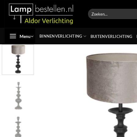
Ga
naar
Zoeken
naar:
inhoud
Menu
BINNENVERLICHTING
BUITENVERLICHTING