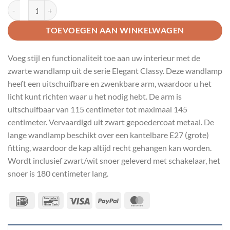
Zwarte wandlamp Elegant Classy 4153ZW met naturel bamboe kap aa
TOEVOEGEN AAN WINKELWAGEN
Voeg stijl en functionaliteit toe aan uw interieur met de
zwarte wandlamp uit de serie Elegant Classy. Deze wandlamp
heeft een uitschuifbare en zwenkbare arm, waardoor u het
licht kunt richten waar u het nodig hebt. De arm is
uitschuifbaar van 115 centimeter tot maximaal 145
centimeter. Vervaardigd uit zwart gepoedercoat metaal. De
lange wandlamp beschikt over een kantelbare E27 (grote)
fitting, waardoor de kap altijd recht gehangen kan worden.
Wordt inclusief zwart/wit snoer geleverd met schakelaar, het
snoer is 180 centimeter lang.
IDeal
Bancontact
Visa
PayPal
MasterCard