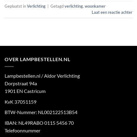
Geplaatst in
Verlichting
|
Getagd
verlichting
,
woonkamer
Laat een reactie achter
OVER LAMPBESTELLEN.NL
Lampbestellen.nl / Aldor Verlichting
Dorpstraat 94a
1901 EN Castricum
KvK 37051159
BTW-Nummer: NL002122513B54
IBAN: NL49RABO 0115 5456 70
Telefoonnummer