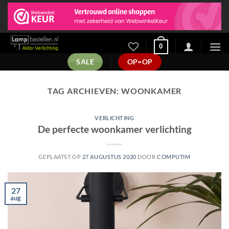
Ga
naar
inhoud
0
SALE
OP=OP
TAG ARCHIEVEN:
WOONKAMER
VERLICHTING
De perfecte woonkamer verlichting
GEPLAATST OP
27 AUGUSTUS 2020
DOOR
COMPUTIM
27
aug