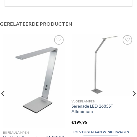
GERELATEERDE PRODUCTEN
Toevoegen
Toevoegen
aan
aan
verlanglijst
verlanglijst
VLOERLAMPEN
Serenade LED 2685ST
Alliminium
€
199,95
TOEVOEGEN AAN WINKELWAGEN
BUREAULAMPEN