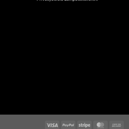
Visa
PayPal
Stripe
MasterCard
Cas