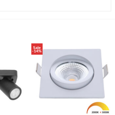
Sale
Toevoegen
Toevoegen
-14%
aan
aan
verlanglijst
verlanglijst