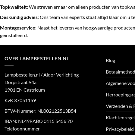
Topkwaliteit
: We streven ernaar om alleen producten van topkwa
Deskundig advies
: Ons team van experts staat altijd klaar om u 
Montageservice
: Naast het leveren van hoogwaardige producten
geïnstalleerd.
OVER LAMPBESTELLEN.NL
Blog
Betaalmetho
Lampbestellen.nl / Aldor Verlichting
Dorpstraat 94a
Algemene vo
1901 EN Castricum
Herroepingsr
KvK 37051159
Verzenden & 
BTW-Nummer: NL002122513B54
Klachtenregel
IBAN: NL49RABO 0115 5456 70
Telefoonnummer
Privacybeleid