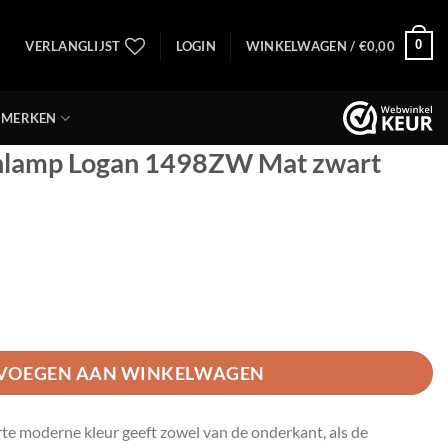
0
VERLANGLIJST
LOGIN
WINKELWAGEN /
€
0,00
MERKEN
enlamp Logan 1498ZW Mat zwart
gan 1498ZW Mat zwart aantal
VOEGEN AAN WINKELWAGEN
e moderne kleur geeft zowel van de onderkant, als de