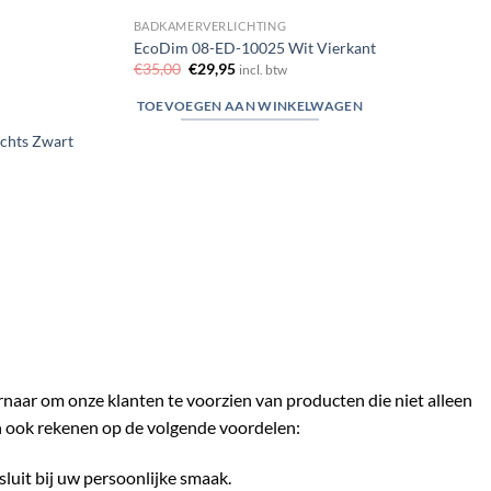
BADKAMERVERLICHTING
EcoDim 08-ED-10025 Wit Vierkant
Oorspronkelijke
Huidige
€
35,00
€
29,95
incl. btw
prijs
prijs
was:
is:
TOEVOEGEN AAN WINKELWAGEN
€35,00.
€29,95.
ichts Zwart
ernaar om onze klanten te voorzien van producten die niet alleen
n ook rekenen op de volgende voordelen:
sluit bij uw persoonlijke smaak.