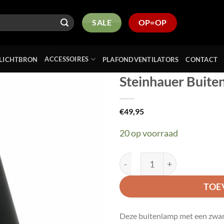
SALE
OP=OP
ACCESSOIRES
LICHTBRON
PLAFONDVENTILATORS
CONTACT
Steinhauer Buit
Toevoegen
€
49,95
aan
verlanglijst
20 op voorraad
Steinhauer Buitenlamp Lo
TOE
Deze buitenlamp met een zwart