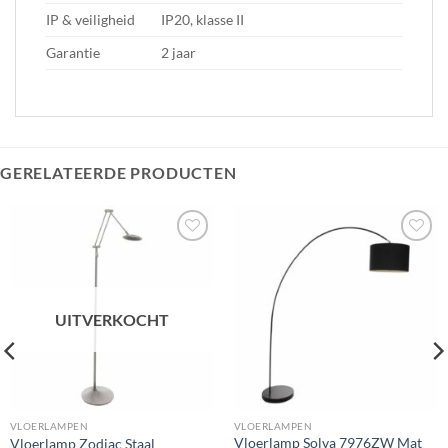
IP & veiligheid
IP20, klasse II
Garantie
2 jaar
GERELATEERDE PRODUCTEN
Toevoegen
Toevoegen
aan
aan
verlanglijst
verlanglijst
UITVERKOCHT
VLOERLAMPEN
VLOERLAMPEN
Vloerlamp Solva 7976ZW Mat
Vloerlamp Zodiac Staal