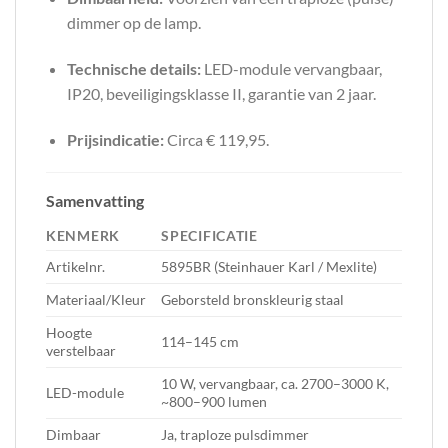
dimmer op de lamp.
Technische details:
LED-module vervangbaar,
IP20, beveiligingsklasse II, garantie van 2 jaar.
Prijsindicatie:
Circa € 119,95.
Samenvatting
KENMERK
SPECIFICATIE
Artikelnr.
5895BR (Steinhauer Karl / Mexlite)
Materiaal/Kleur
Geborsteld bronskleurig staal
Hoogte
114–145 cm
verstelbaar
10 W, vervangbaar, ca. 2700–3000 K,
LED-module
~800–900 lumen
Dimbaar
Ja, traploze pulsdimmer